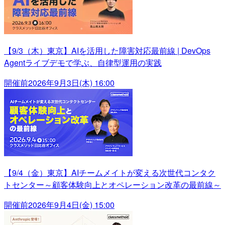
【9/3（木）東京】AIを活用した障害対応最前線 | DevOps
Agentライブデモで学ぶ、自律型運用の実践
開催前
2026年9月3日(木) 16:00
【9/4（金）東京】AIチームメイトが変える次世代コンタク
トセンター～顧客体験向上とオペレーション改革の最前線～
開催前
2026年9月4日(金) 15:00