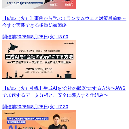
【8/25（火）】事例から学ぶ！ランサムウェア対策最前線～
今すぐ実践できる多重防御戦略
開催前
2026年8月25日(火) 13:00
【8/25（火）札幌】生成AIを“会社の武器”にする方法〜AWS
で加速するデータ分析と、安全に導入する仕組み〜
開催前
2026年8月25日(火) 17:30