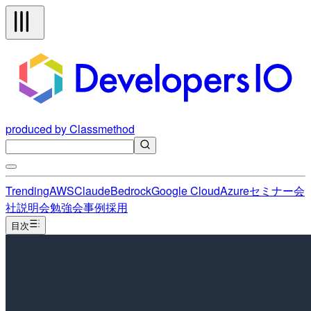
produced by Classmethod
Trending
AWS
Claude
Bedrock
Google Cloud
Azure
セミナー
会
社説明会
勉強会
事例
採用
目次