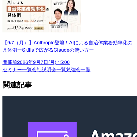
【9/7（月）】Anthropic登壇！AIによる自治体業務効率化の
具体例ーSkillsで広がるClaudeの使い方ー
開催前
2026年9月7日(月) 15:00
セミナー一覧
会社説明会一覧
勉強会一覧
関連記事