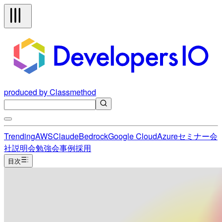
produced by Classmethod
Trending
AWS
Claude
Bedrock
Google Cloud
Azure
セミナー
会
社説明会
勉強会
事例
採用
目次