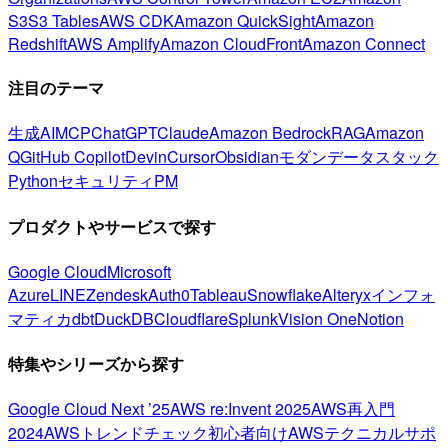
S3
S3 Tables
AWS CDK
Amazon QuickSight
Amazon
Redshift
AWS Amplify
Amazon CloudFront
Amazon Connect
注目のテーマ
生成AI
MCP
ChatGPT
Claude
Amazon Bedrock
RAG
Amazon
Q
GitHub Copilot
Devin
Cursor
Obsidian
モダンデータスタック
Python
セキュリティ
PM
プロダクトやサービスで探す
Google Cloud
Microsoft
Azure
LINE
Zendesk
Auth0
Tableau
Snowflake
Alteryx
インフォ
マティカ
dbt
DuckDB
Cloudflare
Splunk
Vision One
Notion
特集やシリーズから探す
Google Cloud Next ’25
AWS re:Invent 2025
AWS再入門
2024
AWSトレンドチェック
初心者向け
AWSテクニカルサポ