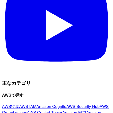
主なカテゴリ
AWSで探す
AWS特集
AWS IAM
Amazon Cognito
AWS Security Hub
AWS
Organizations
AWS Control Tower
Amazon EC2
Amazon