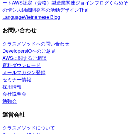
ート
AWS認定（資格）
製造業関連
ジョインブログ
くらめそ
の情シス
組織開発室の活動
デザイン
Thai
Language
Vietnamese Blog
お問い合わせ
クラスメソッドへの問い合わせ
DevelopersIOへのご意見
AWSに関するご相談
資料ダウンロード
メールマガジン登録
セミナー情報
採用情報
会社説明会
勉強会
運営会社
クラスメソッドについて