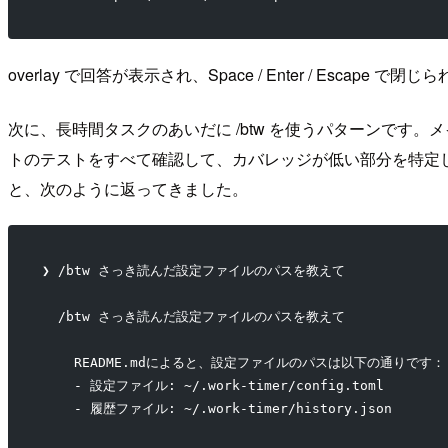
overlay で回答が表示され、Space / Enter / Escap
次に、長時間タスクのあいだに /btw を使うパターンです
トのテストをすべて確認して、カバレッジが低い部分を特定して
と、次のように返ってきました。
❯ /btw さっき読んだ設定ファイルのパスを教えて
  /btw さっき読んだ設定ファイルのパスを教えて
    README.mdによると、設定ファイルのパスは以下の通りです：
    - 設定ファイル: ~/.work-timer/config.toml
    - 履歴ファイル: ~/.work-timer/history.json