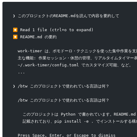
❯ このプロジェクトのREADME.mdを読んで内容を要約して
⏺ Read 1 file (ctrl+o to expand)
⏺ README.md の要約
  work-timer は、ポモドーロ・テクニックを使った集中作業を支援
  主な機能: 作業セッション・休憩の管理、リアルタイムタイマー
  ~/.work-timer/config.toml でカスタマイズ可能、など。
  ...
❯ /btw このプロジェクトで使われている言語は何？
  /btw このプロジェクトで使われている言語は何？
    このプロジェクトは Python で書かれています。README.md
    記載されており、pip install -e . でインストールする
  Press Space, Enter, or Escape to dismiss