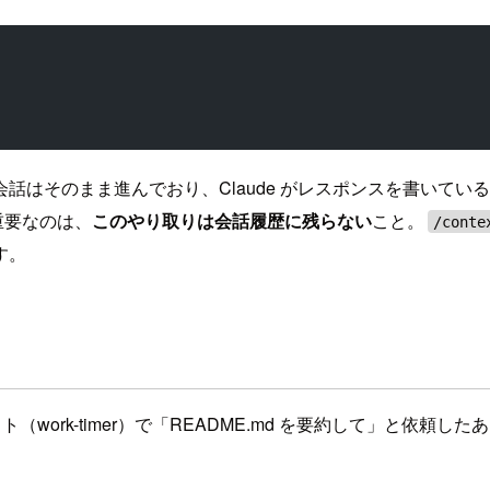
話はそのまま進んでおり、Claude がレスポンスを書いてい
。重要なのは、
このやり取りは会話履歴に残らない
こと。
/conte
す。
（work-timer）で「README.md を要約して」と依頼した