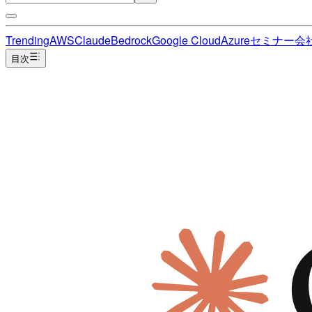
Trending
AWS
Claude
Bedrock
Google Cloud
Azure
セミナー
会
目次