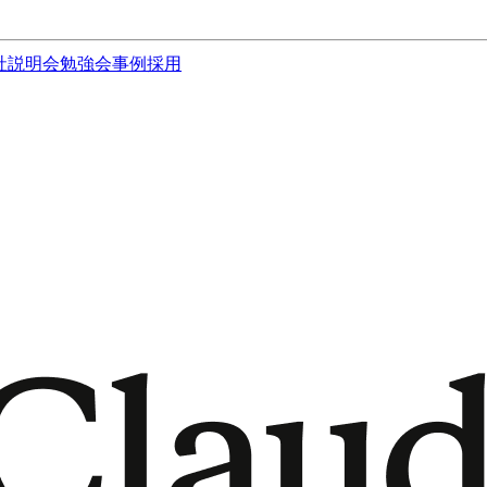
社説明会
勉強会
事例
採用