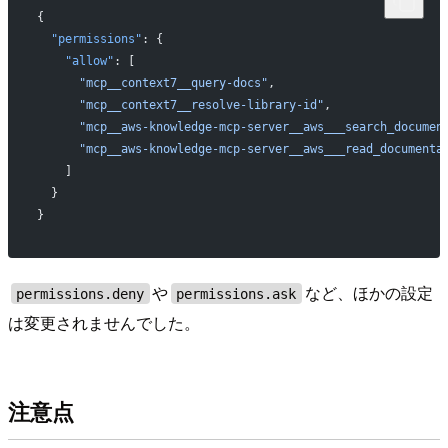
{
  "permissions"
: {
    "allow"
: [
      "mcp__context7__query-docs"
,
      "mcp__context7__resolve-library-id"
,
      "mcp__aws-knowledge-mcp-server__aws___search_documen
      "mcp__aws-knowledge-mcp-server__aws___read_documenta
    ]
  }
}
や
など、ほかの設定
permissions.deny
permissions.ask
は変更されませんでした。
注意点