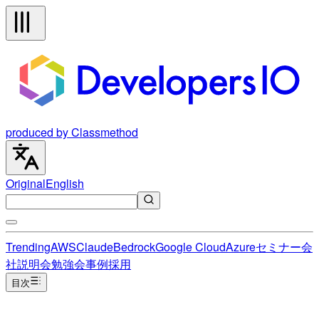
produced by Classmethod
Original
English
Trending
AWS
Claude
Bedrock
Google Cloud
Azure
セミナー
会
社説明会
勉強会
事例
採用
目次