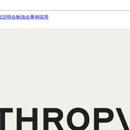
社説明会
勉強会
事例
採用