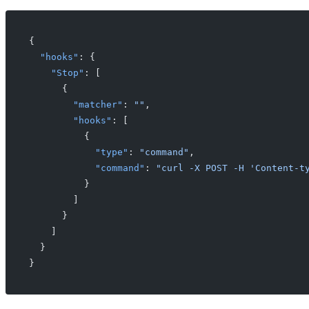
{
  "hooks"
: {
    "Stop"
: [
      {
        "matcher"
: 
""
,
        "hooks"
: [
          {
            "type"
: 
"command"
,
            "command"
: 
"curl -X POST -H 'Content-t
          }
        ]
      }
    ]
  }
}