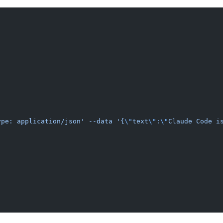
ype: application/json' --data '{
\"
text
\"
:
\"
Claude Code i