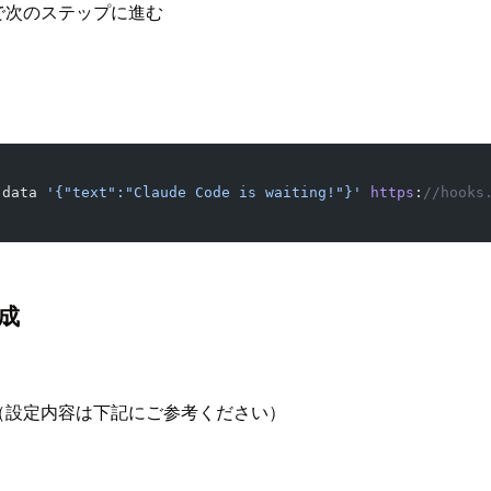
ーで次のステップに進む
-
data 
'{"text":"Claude Code is waiting!"}'
 https
:
//hooks
作成
（設定内容は下記にご参考ください）