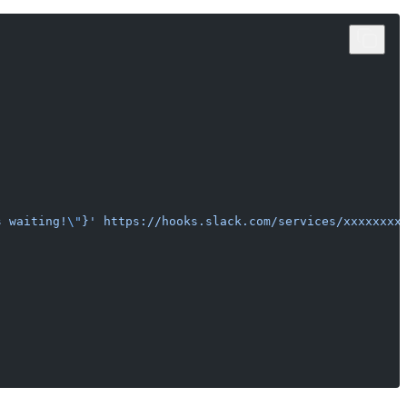
s waiting!
\"
}' https://hooks.slack.com/services/xxxxxxxx