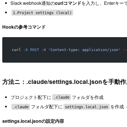
Slack webhook通知の
curlコマンド
を入力し、Enterキ
1.Project settings (local)
Hookの参考コマンド
curl 
-
X
 POST
 -
H
 'Content-type: application/json'
 -
方法ニ：.claude/settings.local.jsonを手動
プロジェクト配下に
フォルダを作成
.claude
フォルダ配下に
を作成
.claude
settings.local.json
settings.local.jsonの設定内容