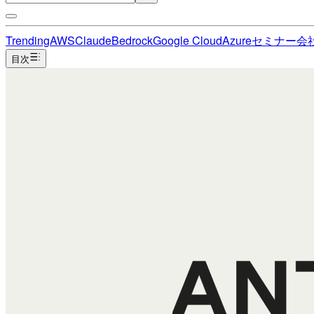
Trending
AWS
Claude
Bedrock
Google Cloud
Azure
セミナー
会
目次