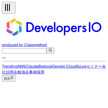
produced by Classmethod
Trending
AWS
Claude
Bedrock
Google Cloud
Azure
セミナー
会
社説明会
勉強会
事例
採用
目次