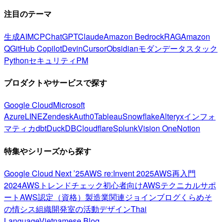
注目のテーマ
生成AI
MCP
ChatGPT
Claude
Amazon Bedrock
RAG
Amazon
Q
GitHub Copilot
Devin
Cursor
Obsidian
モダンデータスタック
Python
セキュリティ
PM
プロダクトやサービスで探す
Google Cloud
Microsoft
Azure
LINE
Zendesk
Auth0
Tableau
Snowflake
Alteryx
インフォ
マティカ
dbt
DuckDB
Cloudflare
Splunk
Vision One
Notion
特集やシリーズから探す
Google Cloud Next ’25
AWS re:Invent 2025
AWS再入門
2024
AWSトレンドチェック
初心者向け
AWSテクニカルサポ
ート
AWS認定（資格）
製造業関連
ジョインブログ
くらめそ
の情シス
組織開発室の活動
デザイン
Thai
Language
Vietnamese Blog