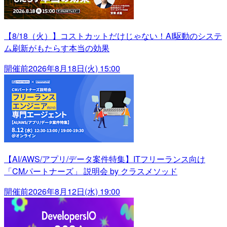
【8/18（火）】コストカットだけじゃない！AI駆動のシステ
ム刷新がもたらす本当の効果
開催前
2026年8月18日(火) 15:00
【AI/AWS/アプリ/データ案件特集】ITフリーランス向け
「CMパートナーズ」 説明会 by クラスメソッド
開催前
2026年8月12日(水) 19:00