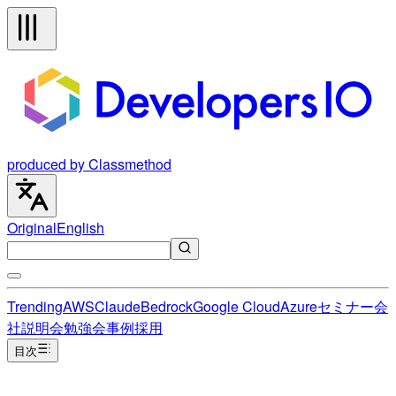
produced by Classmethod
Original
English
Trending
AWS
Claude
Bedrock
Google Cloud
Azure
セミナー
会
社説明会
勉強会
事例
採用
目次