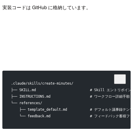
実装コードは GitHub に格納しています。
.claude/skills/create-minutes/
├── SKILL.md                          # Skill エントリポイン
├── INSTRUCTIONS.md                   # ワークフロー詳細手順
└── references/
    ├── template_default.md           # デフォルト議事録テ
    └── feedback.md                   # フィードバック蓄積