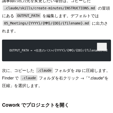
議事録の出力先を変更したい場合は、コピーした
の冒頭
.claude/skills/create-minutes/INSTRUCTIONS.md
にある
を編集します。デフォルトでは
OUTPUT_PATH
に出力さ
05_Meetings/{YYYY}/{MM}/{DD}/{filename}.md
れます。
OUTPUT_PATH = <任意のパス>/{YYYY}/{MM}/{DD}/{filename}.md
次に、コピーした
フォルダを zip に圧縮します。
.claude
Finder で
フォルダを右クリック →「".claude"を
.claude
圧縮」を選択します。
Cowork でプロジェクトを開く