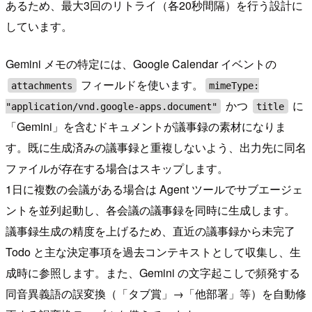
あるため、最大3回のリトライ（各20秒間隔）を行う設計に
しています。
Gemini メモの特定には、Google Calendar イベントの
フィールドを使います。
attachments
mimeType:
かつ
に
"application/vnd.google-apps.document"
title
「Gemini」を含むドキュメントが議事録の素材になりま
す。既に生成済みの議事録と重複しないよう、出力先に同名
ファイルが存在する場合はスキップします。
1日に複数の会議がある場合は Agent ツールでサブエージェ
ントを並列起動し、各会議の議事録を同時に生成します。
議事録生成の精度を上げるため、直近の議事録から未完了
Todo と主な決定事項を過去コンテキストとして収集し、生
成時に参照します。また、Gemini の文字起こしで頻発する
同音異義語の誤変換（「タブ賞」→「他部署」等）を自動修