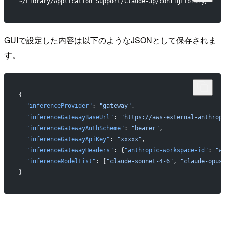
~/Library/Application Support/Claude-3p/configLibrary/
GUIで設定した内容は以下のようなJSONとして保存されま
す。
{
  "inferenceProvider"
: 
"gateway"
,
  "inferenceGatewayBaseUrl"
: 
"https://aws-external-anthrop
  "inferenceGatewayAuthScheme"
: 
"bearer"
,
  "inferenceGatewayApiKey"
: 
"xxxxx"
,
  "inferenceGatewayHeaders"
: {
"anthropic-workspace-id"
: 
"w
  "inferenceModelList"
: [
"claude-sonnet-4-6"
, 
"claude-opus
}