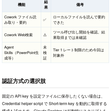
結
機能
備考
果
Cowork ファイル読
ローカルファイルを読んで要約
✅
み取り・要約
できた
ツール呼び出し開始を確認。結
Cowork Web検索
⚠️
果取得までは未確認
Agent
未
Tier 1 レート制限のため今回は
Skills（PowerPoint生
検
対象外
成等）
証
認証方式の選択肢
固定の API key を設定ファイルに保存したくない場合は、
Credential helper script で Short-term key を動的に取得する
構成も試せます。Claude Desktop は起動時にスクリプトを