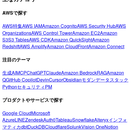
AWSで探す
AWS特集
AWS IAM
Amazon Cognito
AWS Security Hub
AWS
Organizations
AWS Control Tower
Amazon EC2
Amazon
S3
S3 Tables
AWS CDK
Amazon QuickSight
Amazon
Redshift
AWS Amplify
Amazon CloudFront
Amazon Connect
注目のテーマ
生成AI
MCP
ChatGPT
Claude
Amazon Bedrock
RAG
Amazon
Q
GitHub Copilot
Devin
Cursor
Obsidian
モダンデータスタック
Python
セキュリティ
PM
プロダクトやサービスで探す
Google Cloud
Microsoft
Azure
LINE
Zendesk
Auth0
Tableau
Snowflake
Alteryx
インフォ
マティカ
dbt
DuckDB
Cloudflare
Splunk
Vision One
Notion