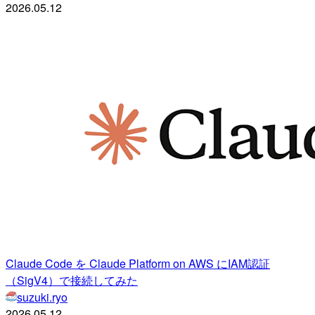
2026.05.12
Claude Code を Claude Platform on AWS にIAM認証
（SigV4）で接続してみた
suzuki.ryo
2026.05.12