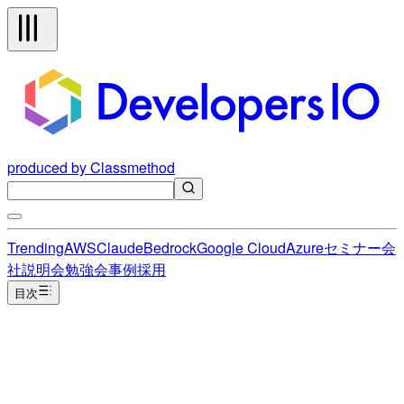
produced by Classmethod
Trending
AWS
Claude
Bedrock
Google Cloud
Azure
セミナー
会
社説明会
勉強会
事例
採用
目次