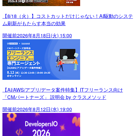
【8/18（火）】コストカットだけじゃない！AI駆動のシステ
ム刷新がもたらす本当の効果
開催前
2026年8月18日(火) 15:00
【AI/AWS/アプリ/データ案件特集】ITフリーランス向け
「CMパートナーズ」 説明会 by クラスメソッド
開催前
2026年8月12日(水) 19:00