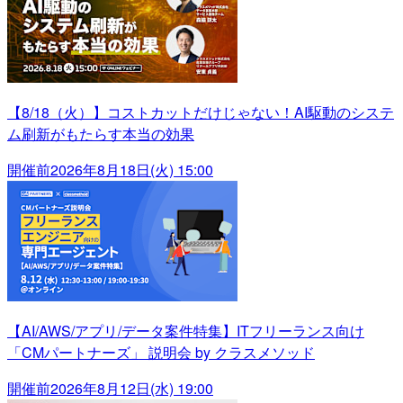
【8/18（火）】コストカットだけじゃない！AI駆動のシステ
ム刷新がもたらす本当の効果
開催前
2026年8月18日(火) 15:00
【AI/AWS/アプリ/データ案件特集】ITフリーランス向け
「CMパートナーズ」 説明会 by クラスメソッド
開催前
2026年8月12日(水) 19:00