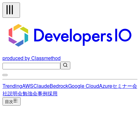
produced by Classmethod
Trending
AWS
Claude
Bedrock
Google Cloud
Azure
セミナー
会
社説明会
勉強会
事例
採用
目次