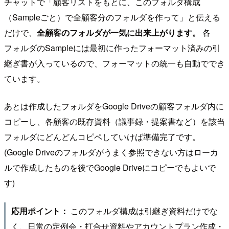
チャットで「顧客リストをもとに、このフォルダ構成
（Sampleごと）で全顧客分のフォルダを作って」と伝える
だけで、
全顧客のフォルダが一気に出来上がります。
各
フォルダのSampleには最初に作ったフォーマット済みの引
継ぎ書が入っているので、フォーマットの統一も自動ででき
ています。
あとは作成したフォルダをGoogle Driveの顧客フォルダ内に
コピーし、各顧客の既存資料（議事録・提案書など）を該当
フォルダにどんどんコピペしていけば準備完了です。
(Google Driveのフォルダがうまく参照できない方はローカ
ルで作成したものを後でGoogle Driveにコピーでもよいで
す)
このフォルダ構成は引継ぎ資料だけでな
応用ポイント：
く、日常の定例会・打合せ資料やアカウントプラン作成・