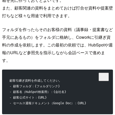
箱を先に作っておくとよいです。
また、顧客関連の資料をまとめておけば打合せ資料や提案壁
打ちなど様々な用途で利用できます。
フォルダを作ったらそのお客様の資料（議事録・提案書など
手元にあるもの）をフォルダに格納し、Coworkに引継ぎ資
料の作成を依頼します。この最初の依頼では、HubSpotや週
報のURLなど参照先を指示しながら会話ベースで進めま
す。
顧客引継ぎ資料を作成してください。
- 顧客フォルダ：{フォルダリンク}
- 顧客名（HubSpot検索用）：{会社名}
- 顧客公式サイト：{URL}
- セールス週報ドキュメント（Google Doc）：{URL}