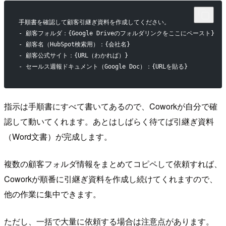
手順書を確認して顧客引継ぎ資料を作成してください。
- 顧客フォルダ：{Google Driveのフォルダリンクをここにペースト}
- 顧客名（HubSpot検索用）：{会社名}
- 顧客公式サイト：{URL（わかれば）}
- セールス週報ドキュメント（Google Doc）：{URLを貼る}
指示は手順書にすべて書いてあるので、Coworkが自分で確
認して動いてくれます。あとはしばらく待てば引継ぎ資料
（Word文書）が完成します。
複数の顧客フォルダ情報をまとめてコピペして依頼すれば、
Coworkが順番に引継ぎ資料を作成し続けてくれますので、
他の作業に集中できます。
ただし、一括で大量に依頼する場合は注意点があります。