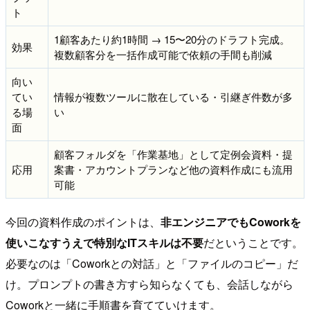
ト
1顧客あたり約1時間 → 15〜20分のドラフト完成。
効果
複数顧客分を一括作成可能で依頼の手間も削減
向い
てい
情報が複数ツールに散在している・引継ぎ件数が多
る場
い
面
顧客フォルダを「作業基地」として定例会資料・提
応用
案書・アカウントプランなど他の資料作成にも流用
可能
今回の資料作成のポイントは、
非エンジニアでもCoworkを
使いこなすうえで特別なITスキルは不要
だということです。
必要なのは「Coworkとの対話」と「ファイルのコピー」だ
け。プロンプトの書き方すら知らなくても、会話しながら
Coworkと一緒に手順書を育てていけます。