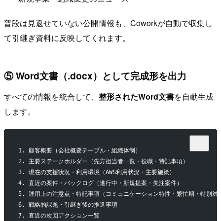
普段は見返せていない公開情報も、Coworkが自動で収集し
て引継ぎ資料に反映してくれます。
⑤ Word文書（.docx）として完成形を出力
すべての情報を統合して、
整形されたWord文書
を自動生成
します。
1. 顧客概要（会社概要テーブル・組織体制）
2. 主要ステークホルダー（先方担当者一覧・役職・特記事項）
3. 現在の支援状況・利用環境（AWS利用状況・主要施策）
4. 直近の案件・バックログ（進行中・新規提案・失注案件）
5. 運用上の注意点・特記事項（コミュニケーション特性・繁忙期・特別対
6. 戦略的課題・引継ぎ後の推進事項
7. 直近の次回アクション一覧