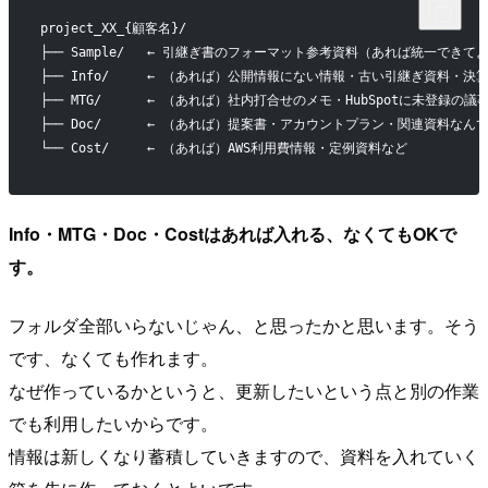
project_XX_{顧客名}/
├── Sample/   ← 引継ぎ書のフォーマット参考資料（あれば統一できて
├── Info/     ← （あれば）公開情報にない情報・古い引継ぎ資料・
├── MTG/      ← （あれば）社内打合せのメモ・HubSpotに未登録の議
├── Doc/      ← （あれば）提案書・アカウントプラン・関連資料なん
└── Cost/     ← （あれば）AWS利用費情報・定例資料など
Info・MTG・Doc・Costはあれば入れる、なくてもOKで
す。
フォルダ全部いらないじゃん、と思ったかと思います。そう
です、なくても作れます。
なぜ作っているかというと、更新したいという点と別の作業
でも利用したいからです。
情報は新しくなり蓄積していきますので、資料を入れていく