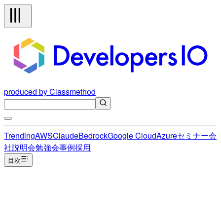
produced by Classmethod
Trending
AWS
Claude
Bedrock
Google Cloud
Azure
セミナー
会
社説明会
勉強会
事例
採用
目次