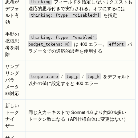
思考が
フィールドを指定しないリクエストも
thinking
デフォ
適応的思考付きで実行される。オフにするには
ルト有
を指定
thinking: {type: "disabled"}
効
手動の
thinking: {type: "enabled",
拡張思
は 400 エラー。
パ
budget_tokens: N}
effort
考を削
ラメータでの適応的思考を使用する
除
サンプ
リング
/
/
をデフォルト
temperature
top_p
top_k
パラ
以外の値に設定すると 400 エラー
メータ
非対応
新しい
トーク
同じ入力テキストで Sonnet 4.6 より約30%多い
ナイ
トークン数になる（API仕様自体に変更はない）
ザー
サイ