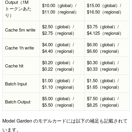
Output（1M
$10.00（global）/
$15.00（global）/
トークンあた
$11.00（regional）
$16.50（regional）
り）
$2.50（global）/
$3.75（global）/
Cache 5m write
$2.75（regional）
$4.125（regional）
$4.00（global）/
$6.00（global）/
Cache 1h write
$4.40（regional）
$6.60（regional）
$0.20（global）/
$0.30（global）/
Cache hit
$0.22（regional）
$0.33（regional）
$1.00（global）/
$1.50（global）/
Batch Input
$1.10（regional）
$1.65（regional）
$5.00（global）/
$7.50（global）/
Batch Output
$5.50（regional）
$8.25（regional）
Model Garden のモデルカードには以下の補足も記載されて
います。