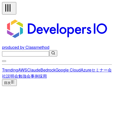
produced by Classmethod
Trending
AWS
Claude
Bedrock
Google Cloud
Azure
セミナー
会
社説明会
勉強会
事例
採用
目次