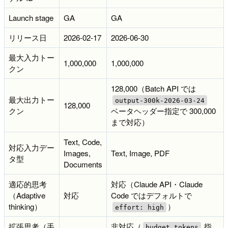
Launch stage
GA
GA
リリース日
2026-02-17
2026-06-30
最大入力トー
1,000,000
1,000,000
クン
128,000（Batch API では
最大出力トー
output-300k-2026-03-24
128,000
クン
ベータヘッダー指定で 300,000
まで対応）
Text, Code,
対応入力デー
Images,
Text, Image, PDF
タ型
Documents
適応的思考
対応（Claude API・Claude
（Adaptive
対応
Code ではデフォルトで
thinking）
）
effort: high
拡張思考（手
非対応（
指
budget_tokens