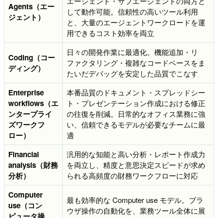
エージェント・サブエージェントの両方と
Agents（エー
して動作可能。信頼性の高いツール利用
ジェント）
と、大量のエージェントワークロードを運
用できるコスト効率を両立
日々の開発作業に最適化。機能追加・リ
Coding（コー
ファクタリング・複雑なコードベースをま
ディング）
たいだデバッグを安定した品質でこなす
Enterprise
本番品質のドキュメント・スプレッドシー
workflows（エ
ト・プレゼンテーション作成における修正
ンタープライ
の往復を削減。日常的なオフィス業務に強
ズワークフ
い、信頼できるモデルが必要なチームに最
ロー）
適
Financial
汎用的な知能と高い分析・レポート作成力
analysis（財務
を両立し、精度と意思決定スピードが求め
分析）
られる高頻度の財務ワークフローに対応
Computer
最も効率的な Computer use モデル。ブラ
use（コン
ウザ操作の自動化を、業務ツール全体に展
ピュータ操