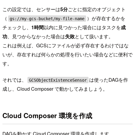
この設定では、センサーは
5分
ごとに指定のオブジェクト
（
）が存在するかを
gs://my-gcs-bucket/my-file-name
チェックし、
1時間
以内に見つかった場合にはタスクを
成
功
、見つからなかった場合は
失敗
として扱います。
これは例えば、GCSにファイルが必ず存在するわけではな
いが、存在すれば何らかの処理を行いたい場合などに便利で
す。
それでは、
は使ったDAGを作
GCSObjectExistenceSensor
成し、Cloud Composer で動かしてみましょう。
Cloud Composer 環境を作成
DAGを動かす Cloud Composer 環境を作成します。