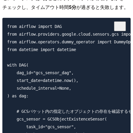
チェックし、タイムアウト時間
5分
が過ぎると失敗します。
from airflow import DAG

from airflow.providers.google.cloud.sensors.gcs impor
from airflow.operators.dummy_operator import DummyOpe
from datetime import datetime

with DAG(

    dag_id="gcs_sensor_dag",

    start_date=datetime.now(),

    schedule_interval=None,

) as dag:

    # GCSバケット内の指定したオブジェクトの存在を確認するセ
    gcs_sensor = GCSObjectExistenceSensor(

        task_id="gcs_sensor",
