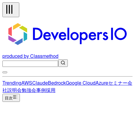
produced by Classmethod
Trending
AWS
Claude
Bedrock
Google Cloud
Azure
セミナー
会
社説明会
勉強会
事例
採用
目次