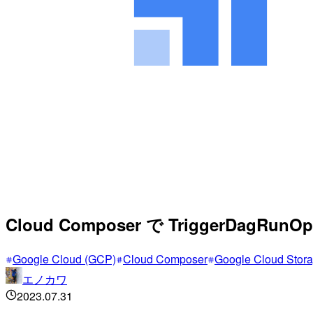
Cloud Composer で TriggerDag
Google Cloud (GCP)
Cloud Composer
Google Cloud Stor
エノカワ
2023.07.31