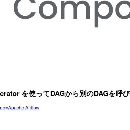
RunOperator を使ってDAGから別のDAGを
age
Apache Airflow