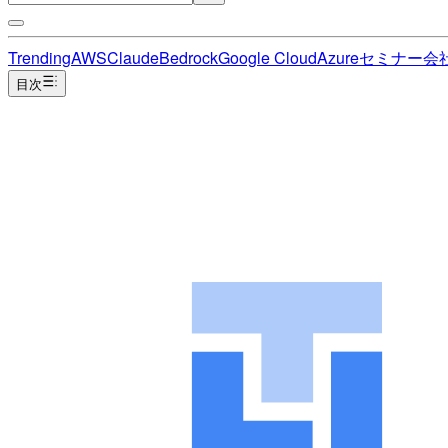
Trending
AWS
Claude
Bedrock
Google Cloud
Azure
セミナー
会
目次