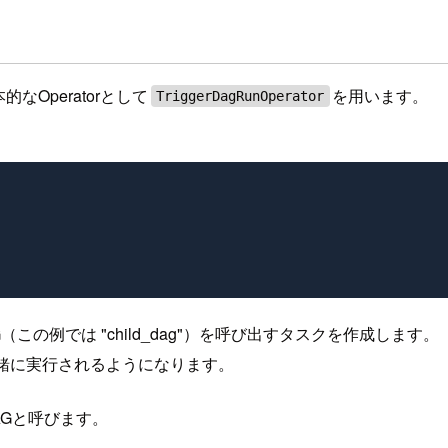
的なOperatorとして
を用います。
TriggerDagRunOperator
（この例では "child_dag"）を呼び出すタスクを作成します。
緒に実行されるようになります。
AGと呼びます。