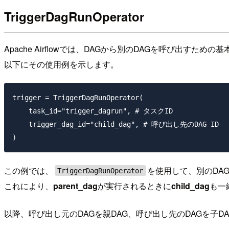
TriggerDagRunOperator
Apache Airflowでは、DAGから別のDAGを呼び出すための基本
以下にその使用例を示します。
trigger = TriggerDagRunOperator(

    task_id="trigger_dagrun", # タスクID

    trigger_dag_id="child_dag", # 呼び出し先のDAG ID

この例では、
を使用して、別のDAG
TriggerDagRunOperator
これにより、
parent_dag
が実行されるときに
child_dag
も一
以降、呼び出し元のDAGを親DAG、呼び出し先のDAGを子D