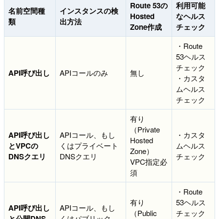
Route 53の
利用可能
名前空間種
インスタンスの検
Hosted
なヘルス
類
出方法
Zone作成
チェック
・Route
53ヘルス
チェック
API呼び出し
APIコールのみ
無し
・カスタ
ムヘルス
チェック
有り
（Private
API呼び出し
APIコール、もし
・カスタ
Hosted
とVPCの
くはプライベート
ムヘルス
Zone）
DNSクエリ
DNSクエリ
チェック
VPC指定必
須
・Route
有り
53ヘルス
API呼び出し
APIコール、もし
（Public
チェック
と公開DNS
くはパブリック