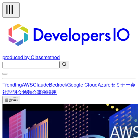
produced by Classmethod
Trending
AWS
Claude
Bedrock
Google Cloud
Azure
セミナー
会
社説明会
勉強会
事例
採用
目次