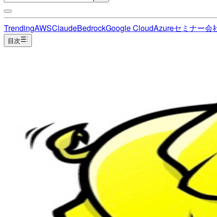
Trending
AWS
Claude
Bedrock
Google Cloud
Azure
セミナー
会
目次