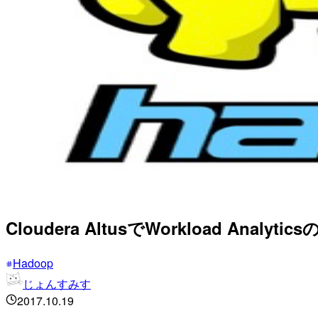
Cloudera AltusでWorkload Analy
Hadoop
じょんすみす
2017.10.19