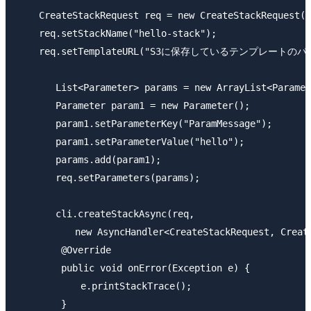
    CreateStackRequest req = new CreateStackRequest()
    req.setStackName("hello-stack");

    req.setTemplateURL("S3に保存しているテンプレートのパス
　　　　List<Parameter> params = new ArrayList<Paramete
　　　　Parameter param1 = new Parameter();

　　　　param1.setParameterKey("ParamMessage");

　　　　param1.setParameterValue("hello");

　　　　params.add(param1);

　　　　req.setParameters(params);

　　　　cli.createStackAsync(req, 

　　　　　　new AsyncHandler<CreateStackRequest, CreateS
	@Override

	public void onError(Exception e) {

	　　e.printStackTrace();

	}
