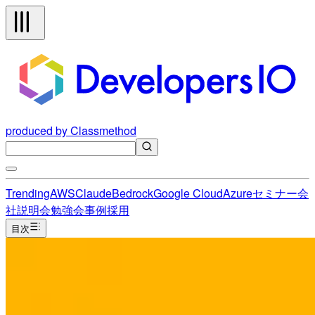
produced by Classmethod
Trending
AWS
Claude
Bedrock
Google Cloud
Azure
セミナー
会
社説明会
勉強会
事例
採用
目次