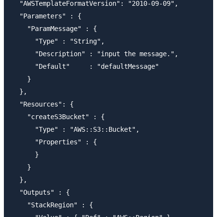
  "AWSTemplateFormatVersion": "2010-09-09",

  "Parameters" : {

    "ParamMessage" : {

      "Type" : "String",

      "Description" : "input the message.",

      "Default"     : "defaultMessage"

    }

  },

  "Resources": {

    "createS3Bucket" : {

      "Type" : "AWS::S3::Bucket",

      "Properties" : {

      }

    }

  },

  "Outputs" : {

    "StackRegion" : {
