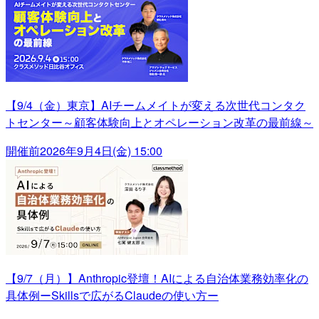
【9/4（金）東京】AIチームメイトが変える次世代コンタク
トセンター～顧客体験向上とオペレーション改革の最前線～
開催前
2026年9月4日(金) 15:00
【9/7（月）】Anthropic登壇！AIによる自治体業務効率化の
具体例ーSkillsで広がるClaudeの使い方ー