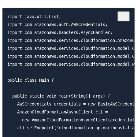
import java.util.List;

import com.amazonaws.auth.AWSCredentials;

import com.amazonaws.handlers.AsyncHandler;

import com.amazonaws.services.cloudformation.AmazonCl
import com.amazonaws.services.cloudformation.model.Cr
import com.amazonaws.services.cloudformation.model.Cr
import com.amazonaws.services.cloudformation.model.Pa
public class Main {

  public static void main(String[] args) {

    AWSCredentials credentials = new BasicAWSCr
    AmazonCloudFormationAsyncClient cli = 

      new AmazonCloudFormationAsyncClient(credentials
    cli.setEndpoint("cloudformation.ap-northeast-1.am