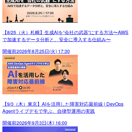
【8/25（火）札幌】生成AIを“会社の武器”にする方法〜AWS
で加速するデータ分析と、安全に導入する仕組み〜
開催前
2026年8月25日(火) 17:30
【9/3（木）東京】AIを活用した障害対応最前線 | DevOps
Agentライブデモで学ぶ、自律型運用の実践
開催前
2026年9月3日(木) 16:00