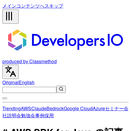
メインコンテンツへスキップ
produced by Classmethod
Original
English
Trending
AWS
Claude
Bedrock
Google Cloud
Azure
セミナー
会
社説明会
勉強会
事例
採用