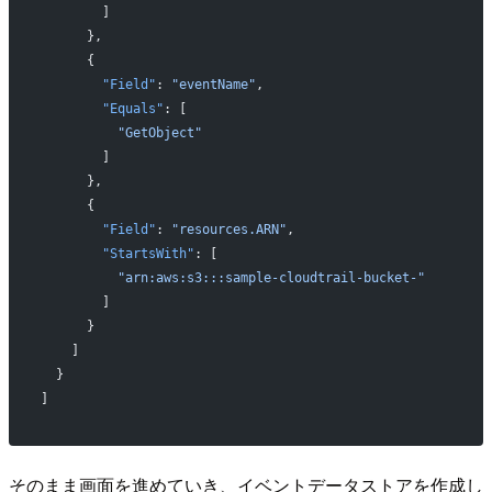
        ]
      },
      {
        "Field"
: 
"eventName"
,
        "Equals"
: [
          "GetObject"
        ]
      },
      {
        "Field"
: 
"resources.ARN"
,
        "StartsWith"
: [
          "arn:aws:s3:::sample-cloudtrail-bucket-"
        ]
      }
    ]
  }
]
そのまま画面を進めていき、イベントデータストアを作成し