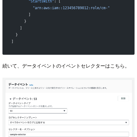
        "StartsWith"
: [
          "arn:aws:iam::123456789012:role/cm-"
        ]
      }
    ]
  }
]
続いて、データイベントのイベントセレクターはこちら。