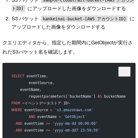
にアップロードした画像をダウンロードする
トID]
S3 バケット
に
kankeinai-bucket-[AWS アカウントID]
アップロードした画像をダウンロードする
クエリエディタから、指定した期間内にGetObjectが実行さ
れたS3バケット名を確認します。
SELECT
 eventTime,
	eventSource,
    eventName,
	requestparameters['bucketName'] 
AS
 bucketName
FROM
 <
イベントデータストア ID
>
WHERE
 eventSource 
=
 's3.amazonaws.com'
	AND
 eventName 
=
 'GetObject'
  AND
 eventtime 
>=
 'yyyy-mm-dd 00:00:00'
  AND
 eventtime 
<=
 'yyyy-mm-dd7 23:59:59'