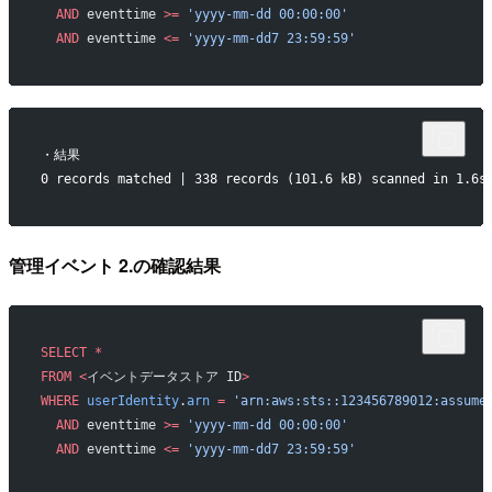
  AND
 eventtime 
>=
 'yyyy-mm-dd 00:00:00'
  AND
 eventtime 
<=
 'yyyy-mm-dd7 23:59:59'
・結果
0 records matched | 338 records (101.6 kB) scanned in 1.6s
管理イベント 2.の確認結果
SELECT
 *
FROM
 <
イベントデータストア ID
>
WHERE
 userIdentity
.
arn
 =
 'arn:aws:sts::123456789012:assume
  AND
 eventtime 
>=
 'yyyy-mm-dd 00:00:00'
  AND
 eventtime 
<=
 'yyyy-mm-dd7 23:59:59'