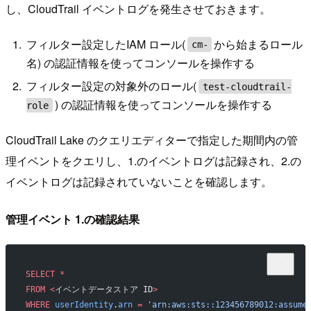
し、CloudTrail イベントログを発生させておきます。
フィルター設定したIAM ロール(
から始まるロール
cm-
名) の認証情報を使ってコンソールを操作する
フィルター設定の対象外のロール(
test-cloudtrail-
) の認証情報を使ってコンソールを操作する
role
CloudTrail Lake のクエリエディターで指定した期間内の管
理イベントをクエリし、1.のイベントログは記録され、2.の
イベントログは記録されていないことを確認します。
管理イベント 1.の確認結果
SELECT
 *
FROM
 <
イベントデータストア ID
>
WHERE
 userIdentity
.
arn
 =
 'arn:aws:sts::123456789012:assume