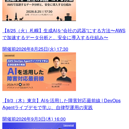
【8/25（火）札幌】生成AIを“会社の武器”にする方法〜AWS
で加速するデータ分析と、安全に導入する仕組み〜
開催前
2026年8月25日(火) 17:30
【9/3（木）東京】AIを活用した障害対応最前線 | DevOps
Agentライブデモで学ぶ、自律型運用の実践
開催前
2026年9月3日(木) 16:00