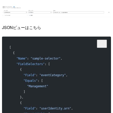
JSONビューはこちら
[
  {
    "Name"
: 
"sample-selector"
,
    "FieldSelectors"
: [
      {
        "Field"
: 
"eventCategory"
,
        "Equals"
: [
          "Management"
        ]
      },
      {
        "Field"
: 
"userIdentity.arn"
,