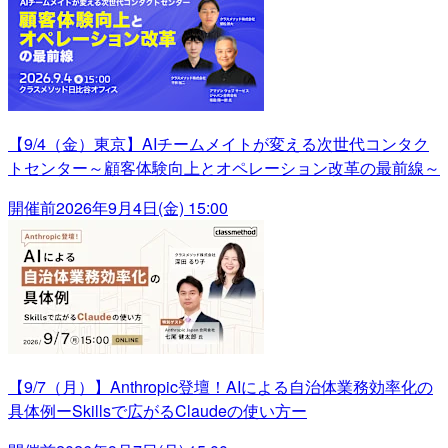
【9/4（金）東京】AIチームメイトが変える次世代コンタク
トセンター～顧客体験向上とオペレーション改革の最前線～
開催前
2026年9月4日(金) 15:00
【9/7（月）】Anthropic登壇！AIによる自治体業務効率化の
具体例ーSkillsで広がるClaudeの使い方ー