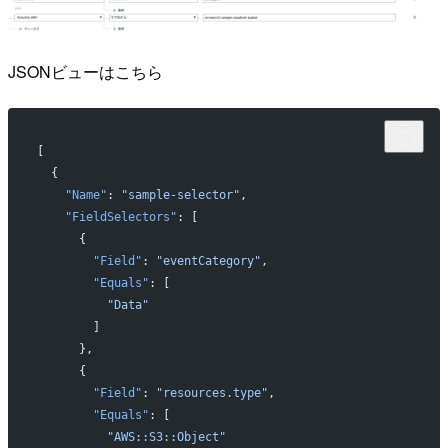
JSONビューはこちら
[
  {
    "Name"
: 
"sample-selector"
,
    "FieldSelectors"
: [
      {
        "Field"
: 
"eventCategory"
,
        "Equals"
: [
          "Data"
        ]
      },
      {
        "Field"
: 
"resources.type"
,
        "Equals"
: [
          "AWS::S3::Object"