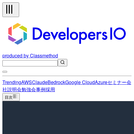
produced by Classmethod
Trending
AWS
Claude
Bedrock
Google Cloud
Azure
セミナー
会
社説明会
勉強会
事例
採用
目次