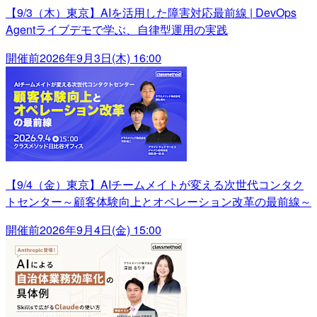
【9/3（木）東京】AIを活用した障害対応最前線 | DevOps
Agentライブデモで学ぶ、自律型運用の実践
開催前
2026年9月3日(木) 16:00
【9/4（金）東京】AIチームメイトが変える次世代コンタク
トセンター～顧客体験向上とオペレーション改革の最前線～
開催前
2026年9月4日(金) 15:00