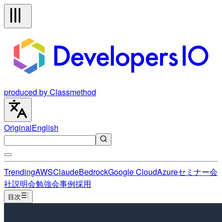
produced by Classmethod
Original
English
Trending
AWS
Claude
Bedrock
Google Cloud
Azure
セミナー
会
社説明会
勉強会
事例
採用
目次