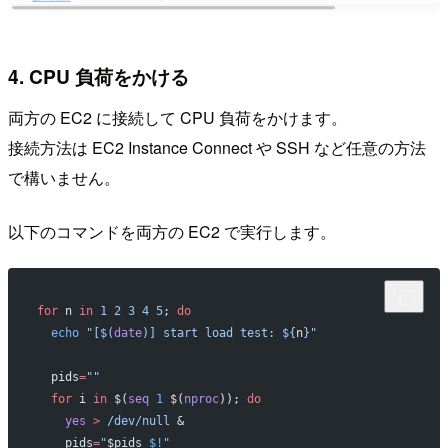
4. CPU 負荷をかける
両方の EC2 に接続して CPU 負荷をかけます。
接続方法は EC2 Instance Connect や SSH など任意の方法
で構いません。
以下のコマンドを両方の EC2 で実行します。
for
 n 
in
 1
 2
 3
 4
 5
; 
do
  echo
 "[$(
date
)] start load test: ${
n
}"
  pids
=
""
  for
 i 
in
 $(
seq
 1
 $(
nproc
)); 
do
    yes
 >
 /dev/null
 &
    pids
=
"
$pids
 $!
"