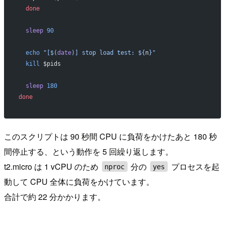
  done
  sleep
 90
  echo
 "[$(
date
)] stop load test: ${
n
}"
  kill
 $pids
  sleep
 180
done
このスクリプトは 90 秒間 CPU に負荷をかけたあと 180 秒
間停止する、という動作を 5 回繰り返します。
t2.micro は 1 vCPU のため
分の
プロセスを起
nproc
yes
動して CPU 全体に負荷をかけています。
合計で約 22 分かかります。