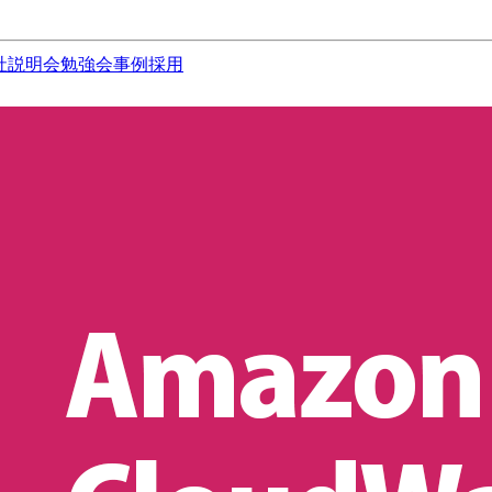
社説明会
勉強会
事例
採用