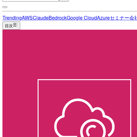
Trending
AWS
Claude
Bedrock
Google Cloud
Azure
セミナー
会
目次