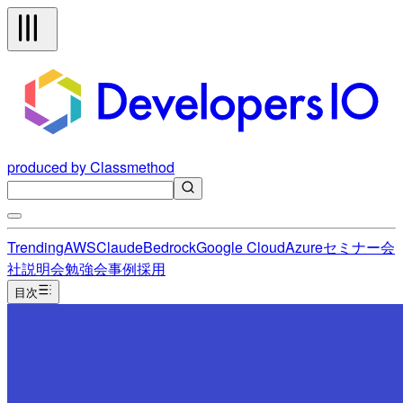
produced by Classmethod
Trending
AWS
Claude
Bedrock
Google Cloud
Azure
セミナー
会
社説明会
勉強会
事例
採用
目次