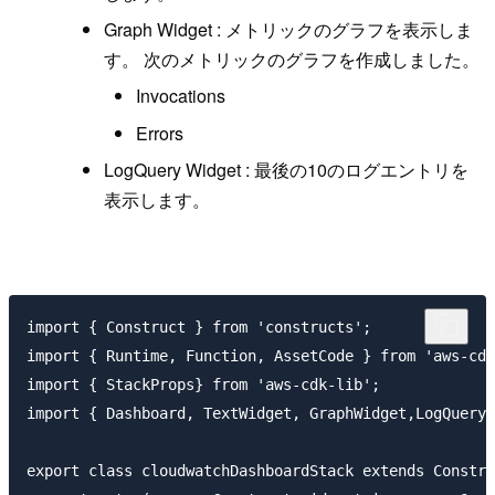
Graph Widget : メトリックのグラフを表示しま
す。 次のメトリックのグラフを作成しました。
Invocations
Errors
LogQuery Widget : 最後の10のログエントリを
表示します。
import { Construct } from 'constructs';

import { Runtime, Function, AssetCode } from 'aws-cdk
import { StackProps} from 'aws-cdk-lib';

import { Dashboard, TextWidget, GraphWidget,LogQueryW
export class cloudwatchDashboardStack extends Constru