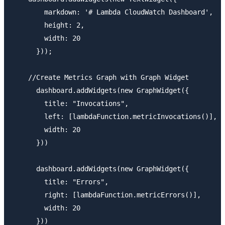
        markdown: '# Lambda CloudWatch Dashboard',

        height: 2,

        width: 20

      }));

    //Create Metrics Graph with Graph Widget

      dashboard.addWidgets(new GraphWidget({

        title: "Invocations",

        left: [lambdaFunction.metricInvocations()],

        width: 20

      }))

      dashboard.addWidgets(new GraphWidget({

        title: "Errors",

        right: [lambdaFunction.metricErrors()],

        width: 20

      }))
