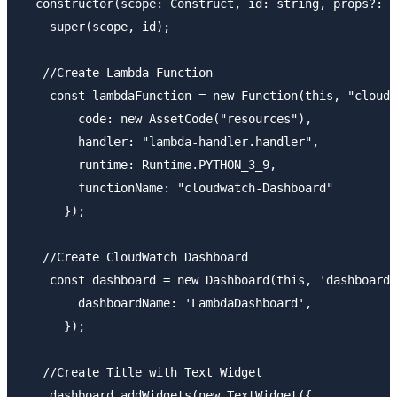
  constructor(scope: Construct, id: string, props?: S
    super(scope, id);

   //Create Lambda Function

    const lambdaFunction = new Function(this, "cloudw
        code: new AssetCode("resources"),

        handler: "lambda-handler.handler",

        runtime: Runtime.PYTHON_3_9,

        functionName: "cloudwatch-Dashboard"

      });

   //Create CloudWatch Dashboard

    const dashboard = new Dashboard(this, 'dashboard'
        dashboardName: 'LambdaDashboard',

      }); 

   //Create Title with Text Widget

    dashboard.addWidgets(new TextWidget({
