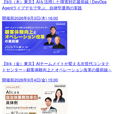
【9/3（木）東京】AIを活用した障害対応最前線 | DevOps
Agentライブデモで学ぶ、自律型運用の実践
開催前
2026年9月3日(木) 16:00
【9/4（金）東京】AIチームメイトが変える次世代コンタク
トセンター～顧客体験向上とオペレーション改革の最前線～
開催前
2026年9月4日(金) 15:00