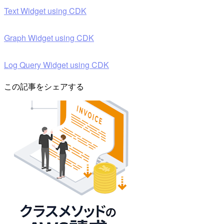
Text Widget using CDK
Graph Widget using CDK
Log Query Widget using CDK
この記事をシェアする