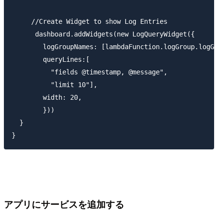
     //Create Widget to show Log Entries

      dashboard.addWidgets(new LogQueryWidget({

        logGroupNames: [lambdaFunction.logGroup.logGr
        queryLines:[

          "fields @timestamp, @message",

          "limit 10"],

        width: 20,

        }))

  }

アプリにサービスを追加する