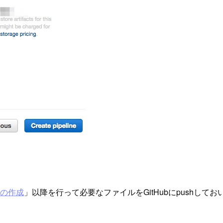
ymlの作成
」以降を行って必要なファイルをGitHubにpushして