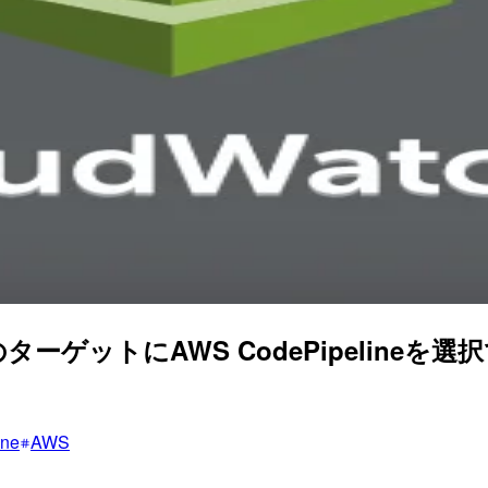
ntsのターゲットにAWS CodePipeli
ine
AWS