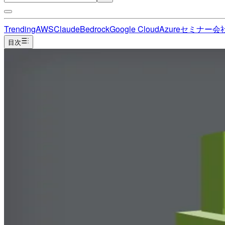
Trending
AWS
Claude
Bedrock
Google Cloud
Azure
セミナー
会
目次