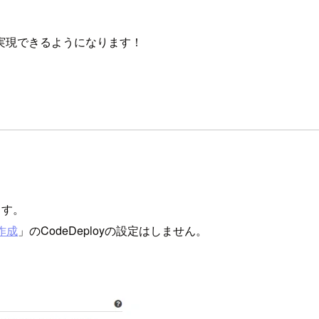
実現できるようになります！
ます。
作成
」のCodeDeployの設定はしません。