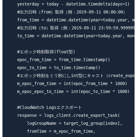
    yesterday = today - datetime.timedelta(days=1
    #出力日時（from）取得（例：2019-09-11 00:00:00）

    from_time = datetime.datetime(year=today.year, mo
    #出力日時（to）取得（例：2019-09-11 23:59:59.999999）
    to_time = datetime.datetime(year=today.year, mont
    #エポック時刻取得(float型)

    epoc_from_time = from_time.timestamp()

    epoc_to_time = to_time.timestamp()

    #エポック時刻をミリ秒にしint型にキャスト（create_expor
    m_epoc_from_time = int(epoc_from_time * 1000)

    m_epoc_epoc_to_time = int(epoc_to_time * 1000)

    #CloudWatch Logsエクスポート

    response = logs_client.create_export_task(

        logGroupName = target_log_group[index],

        fromTime = m_epoc_from_time,
