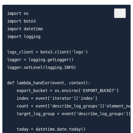
import os

import boto3

import datetime

import logging

logs_client = boto3.client('logs')

logger = logging.getLogger()

logger.setLevel(logging.INFO)

def lambda_handler(event, context):

    export_bucket = os.environ['EXPORT_BUCKET']

    index = event['iterator']['index']

    count = event['describe_log_groups']['element_num
    target_log_group = event['describe_log_groups']['
    today = datetime.date.today()                