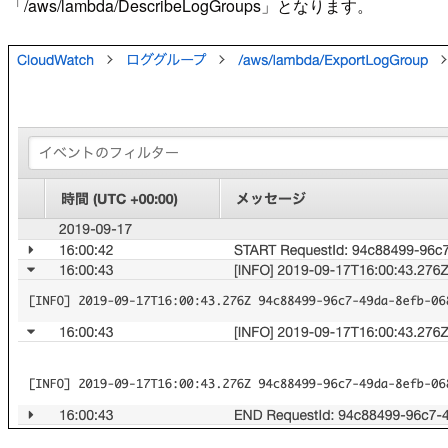
「/aws/lambda/DescribeLogGroups」となります。