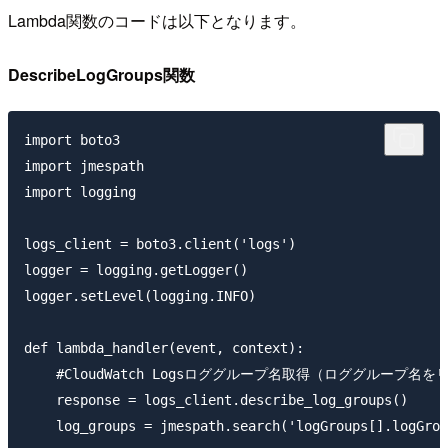
Lambda関数のコードは以下となります。
DescribeLogGroups関数
import boto3

import jmespath

import logging

logs_client = boto3.client('logs')

logger = logging.getLogger()

logger.setLevel(logging.INFO)

def lambda_handler(event, context):

    #CloudWatch Logsロググループ名取得（ロググループ名を
    response = logs_client.describe_log_groups()

    log_groups = jmespath.search('logGroups[].logGrou