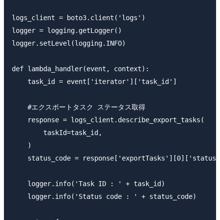
logs_client = boto3.client('logs')

logger = logging.getLogger()

logger.setLevel(logging.INFO)

def lambda_handler(event, context):

    task_id = event['iterator']['task_id']

    #エクスポートタスク ステータス取得

    response = logs_client.describe_export_tasks(

        taskId=task_id,

    )

    status_code = response['exportTasks'][0]['status'
    logger.info('Task ID : ' + task_id)

    logger.info('Status code : ' + status_code)
