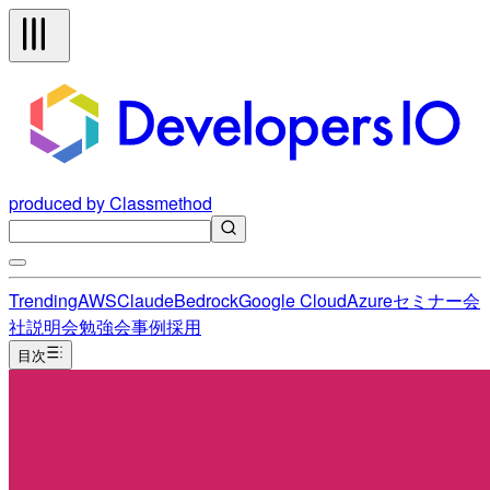
produced by Classmethod
Trending
AWS
Claude
Bedrock
Google Cloud
Azure
セミナー
会
社説明会
勉強会
事例
採用
目次