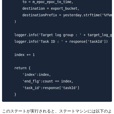
        to = m_epoc_epoc_to_time,

        destination = export_bucket,

        destinationPrefix = yesterday.strftime('%Y%m%
    )

    logger.info('Target log group : ' + target_log_gr
    logger.info('Task ID : ' + response['taskId'])

    index += 1

    return {

        'index':index,

        'end_flg':count == index,

        'task_id':response['taskId']

このステートが実行されると、ステートマシンには以下のよ