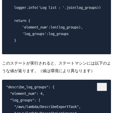
    logger.info('Log list : '.join(log_groups))

    return {

        'element_num':len(log_groups),

        'log_groups':log_groups

    }

このステートが実行されると、ステートマシンには以下のよ
うな値が返ります。（値は環境により異なります）
"describe_log_groups": {

  "element_num": 4,

  "log_groups": [

    "/aws/lambda/DescribeExportTask",
