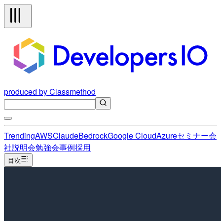
produced by Classmethod
Trending
AWS
Claude
Bedrock
Google Cloud
Azure
セミナー
会
社説明会
勉強会
事例
採用
目次