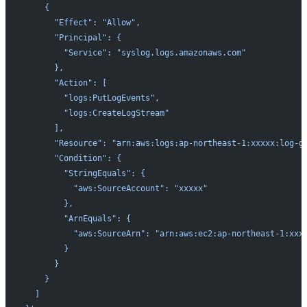
    {
      "Effect": "Allow",
      "Principal": {
        "Service": "syslog.logs.amazonaws.com"
      },
      "Action": [
        "logs:PutLogEvents",
        "logs:CreateLogStream"
      ],
      "Resource": "arn:aws:logs:ap-northeast-1:xxxxx:log-g
      "Condition": {
        "StringEquals": {
          "aws:SourceAccount": "xxxxx"
        },
        "ArnEquals": {
          "aws:SourceArn": "arn:aws:ec2:ap-northeast-1:xxx
        }
      }
    }
  ]