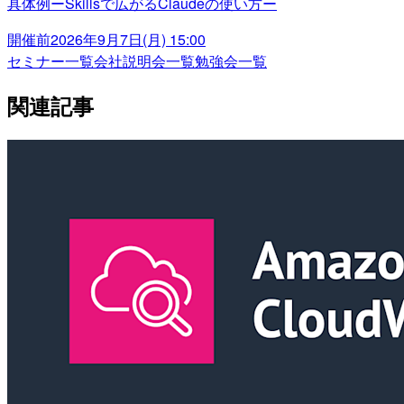
具体例ーSkillsで広がるClaudeの使い方ー
開催前
2026年9月7日(月) 15:00
セミナー一覧
会社説明会一覧
勉強会一覧
関連記事