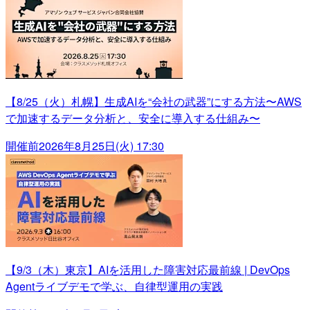
【8/25（火）札幌】生成AIを“会社の武器”にする方法〜AWS
で加速するデータ分析と、安全に導入する仕組み〜
開催前
2026年8月25日(火) 17:30
【9/3（木）東京】AIを活用した障害対応最前線 | DevOps
Agentライブデモで学ぶ、自律型運用の実践