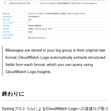
Messages are stored in your log group in their original raw
format. CloudWatch Logs automatically extracts structured
fields from each format, which you can query using
CloudWatch Logs Insights.
終わりに
SyslogプロトコルによるCloudWatch Logsへの直接ログ取り