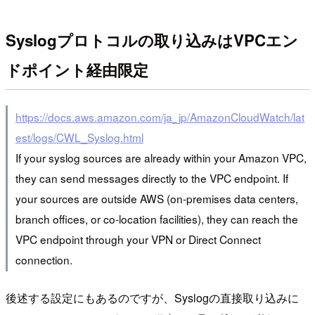
Syslogプロトコルの取り込みはVPCエン
ドポイント経由限定
https://docs.aws.amazon.com/ja_jp/AmazonCloudWatch/lat
est/logs/CWL_Syslog.html
If your syslog sources are already within your Amazon VPC,
they can send messages directly to the VPC endpoint. If
your sources are outside AWS (on-premises data centers,
branch offices, or co-location facilities), they can reach the
VPC endpoint through your VPN or Direct Connect
connection.
後述する設定にもあるのですが、Syslogの直接取り込みに