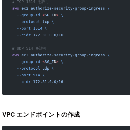
# TCP 1514 を許可
aws
 ec2
 authorize-security-group-ingress
 \
  --group-id
 <
SG_I
D
>
 \
  --protocol
 tcp
 \
  --port
 1514
 \
  --cidr
 172.31.0.0/16
# UDP 514 を許可
aws
 ec2
 authorize-security-group-ingress
 \
  --group-id
 <
SG_I
D
>
 \
  --protocol
 udp
 \
  --port
 514
 \
  --cidr
 172.31.0.0/16
VPC エンドポイントの作成