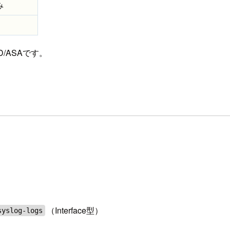
み
TD/ASAです。
（Interface型）
syslog-logs