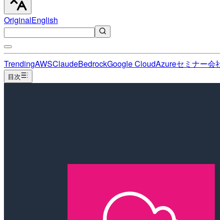
Original
English
Trending
AWS
Claude
Bedrock
Google Cloud
Azure
セミナー
会
目次