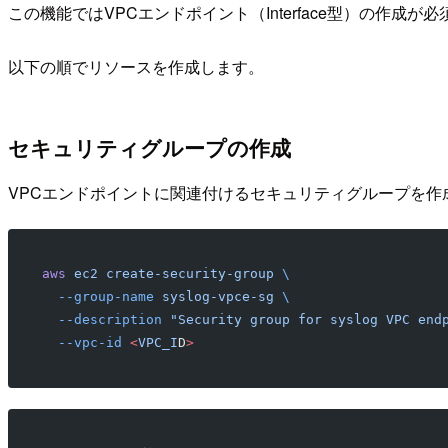
この機能ではVPCエンドポイント（Interface型）の作
以下の順でリソースを作成します。
セキュリティグループの作成
VPCエンドポイントに関連付けるセキュリティグループを作成します。
aws
 ec2
 create-security-group
 \
  --group-name
 syslog-vpce-sg
 \
  --description
 "Security group for syslog VPC end
  --vpc-id
 <
VPC_I
D
>