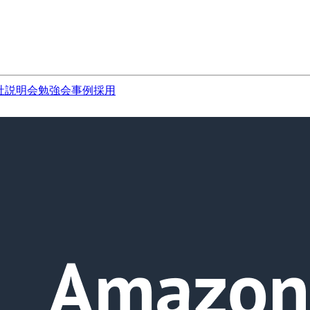
社説明会
勉強会
事例
採用