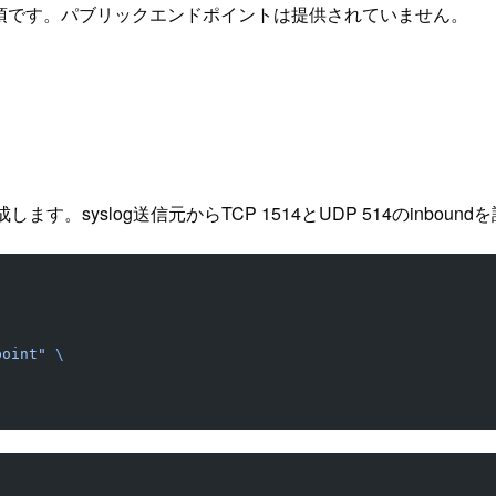
成が必須です。パブリックエンドポイントは提供されていません。
syslog送信元からTCP 1514とUDP 514のinboun
point"
 \