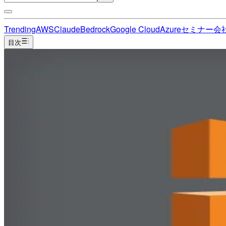
Trending
AWS
Claude
Bedrock
Google Cloud
Azure
セミナー
会
目次