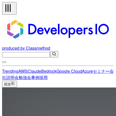
produced by Classmethod
Trending
AWS
Claude
Bedrock
Google Cloud
Azure
セミナー
会
社説明会
勉強会
事例
採用
目次