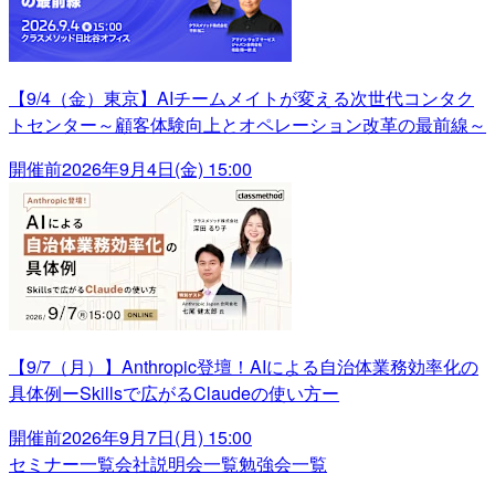
【9/4（金）東京】AIチームメイトが変える次世代コンタク
トセンター～顧客体験向上とオペレーション改革の最前線～
開催前
2026年9月4日(金) 15:00
【9/7（月）】Anthropic登壇！AIによる自治体業務効率化の
具体例ーSkillsで広がるClaudeの使い方ー
開催前
2026年9月7日(月) 15:00
セミナー一覧
会社説明会一覧
勉強会一覧