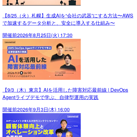
【8/25（火）札幌】生成AIを“会社の武器”にする方法〜AWS
で加速するデータ分析と、安全に導入する仕組み〜
開催前
2026年8月25日(火) 17:30
【9/3（木）東京】AIを活用した障害対応最前線 | DevOps
Agentライブデモで学ぶ、自律型運用の実践
開催前
2026年9月3日(木) 16:00