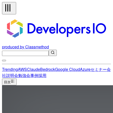
produced by Classmethod
Trending
AWS
Claude
Bedrock
Google Cloud
Azure
セミナー
会
社説明会
勉強会
事例
採用
目次