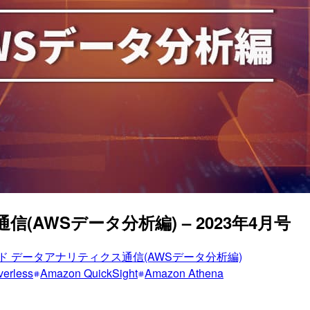
AWSデータ分析編) – 2023年4月号
ド データアナリティクス通信(AWSデータ分析編)
verless
Amazon QuickSight
Amazon Athena