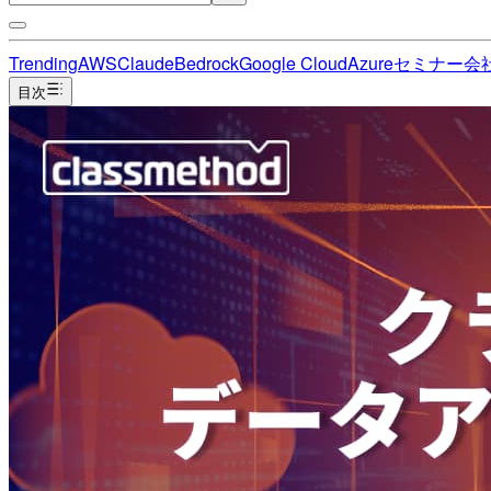
Trending
AWS
Claude
Bedrock
Google Cloud
Azure
セミナー
会
目次