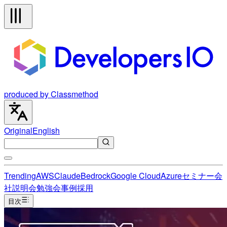
produced by Classmethod
Original
English
Trending
AWS
Claude
Bedrock
Google Cloud
Azure
セミナー
会
社説明会
勉強会
事例
採用
目次