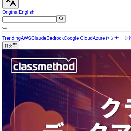
Original
English
Trending
AWS
Claude
Bedrock
Google Cloud
Azure
セミナー
会
目次