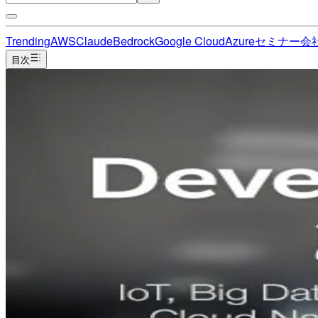
Trending
AWS
Claude
Bedrock
Google Cloud
Azure
セミナー
会
目次