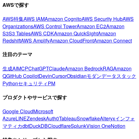
AWSで探す
AWS特集
AWS IAM
Amazon Cognito
AWS Security Hub
AWS
Organizations
AWS Control Tower
Amazon EC2
Amazon
S3
S3 Tables
AWS CDK
Amazon QuickSight
Amazon
Redshift
AWS Amplify
Amazon CloudFront
Amazon Connect
注目のテーマ
生成AI
MCP
ChatGPT
Claude
Amazon Bedrock
RAG
Amazon
Q
GitHub Copilot
Devin
Cursor
Obsidian
モダンデータスタック
Python
セキュリティ
PM
プロダクトやサービスで探す
Google Cloud
Microsoft
Azure
LINE
Zendesk
Auth0
Tableau
Snowflake
Alteryx
インフォ
マティカ
dbt
DuckDB
Cloudflare
Splunk
Vision One
Notion