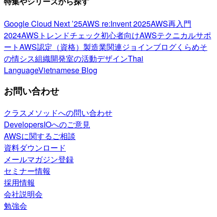
特集やシリーズから探す
Google Cloud Next ’25
AWS re:Invent 2025
AWS再入門
2024
AWSトレンドチェック
初心者向け
AWSテクニカルサポ
ート
AWS認定（資格）
製造業関連
ジョインブログ
くらめそ
の情シス
組織開発室の活動
デザイン
Thai
Language
Vietnamese Blog
お問い合わせ
クラスメソッドへの問い合わせ
DevelopersIOへのご意見
AWSに関するご相談
資料ダウンロード
メールマガジン登録
セミナー情報
採用情報
会社説明会
勉強会