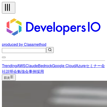
produced by Classmethod
Trending
AWS
Claude
Bedrock
Google Cloud
Azure
セミナー
会
社説明会
勉強会
事例
採用
目次