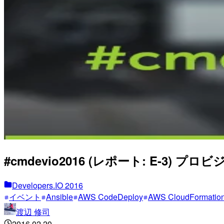
#cmdevio2016 (レポート: E-
Developers.IO 2016
イベント
Ansible
AWS CodeDeploy
AWS CloudFormatio
渡辺 修司
2016.02.20