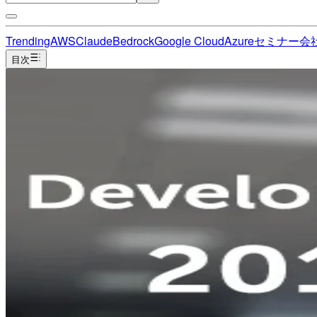
Trending
AWS
Claude
Bedrock
Google Cloud
Azure
セミナー
会
目次