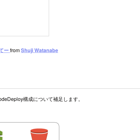
してー
from
Shuji Watanabe
CodeDeploy構成について補足します。