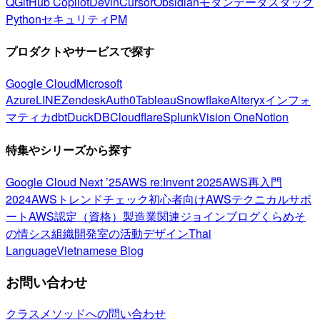
Q
GitHub Copilot
Devin
Cursor
Obsidian
モダンデータスタック
Python
セキュリティ
PM
プロダクトやサービスで探す
Google Cloud
Microsoft
Azure
LINE
Zendesk
Auth0
Tableau
Snowflake
Alteryx
インフォ
マティカ
dbt
DuckDB
Cloudflare
Splunk
Vision One
Notion
特集やシリーズから探す
Google Cloud Next ’25
AWS re:Invent 2025
AWS再入門
2024
AWSトレンドチェック
初心者向け
AWSテクニカルサポ
ート
AWS認定（資格）
製造業関連
ジョインブログ
くらめそ
の情シス
組織開発室の活動
デザイン
Thai
Language
Vietnamese Blog
お問い合わせ
クラスメソッドへの問い合わせ