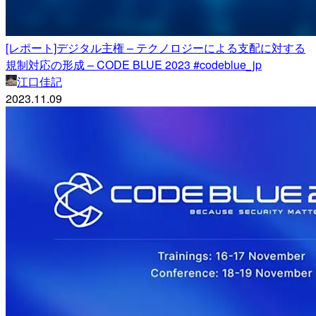
[レポート]デジタル主権 – テクノロジーによる支配に対する
規制対応の形成​​​ – CODE BLUE 2023 #codeblue_jp
江口佳記
2023.11.09