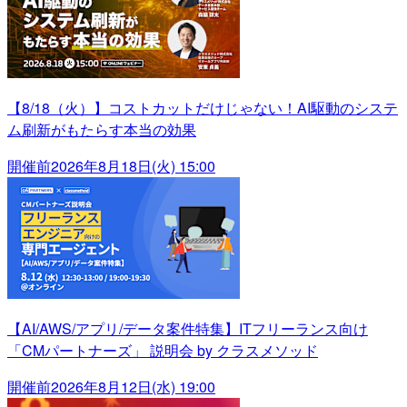
【8/18（火）】コストカットだけじゃない！AI駆動のシステ
ム刷新がもたらす本当の効果
開催前
2026年8月18日(火) 15:00
【AI/AWS/アプリ/データ案件特集】ITフリーランス向け
「CMパートナーズ」 説明会 by クラスメソッド
開催前
2026年8月12日(水) 19:00