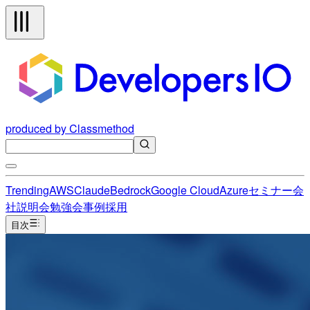
produced by Classmethod
Trending
AWS
Claude
Bedrock
Google Cloud
Azure
セミナー
会
社説明会
勉強会
事例
採用
目次