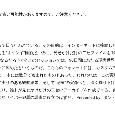
が古い可能性がありますので、ご注意ください。
って日々行われている。その目的は、インターネットに接続し
る”オイシイ”標的だ。仮に、見せかけだけの二セファイルを”
なるだろうか? このセッションでは、90日間にわたる現実世界
に広めたというものだ。こららのウォレットには、カスタムア
れた。中には数分で盗まれたものもあった。われわれは、この実
りのある観察結果、そして“泥棒”の実像へと、深く掘り下げてい
e）であり、誰もが見せかけだけの二セのアーカイブを作成できる
罪の調査に役立つはずだ。 Presented by : タン・キアン・ソ