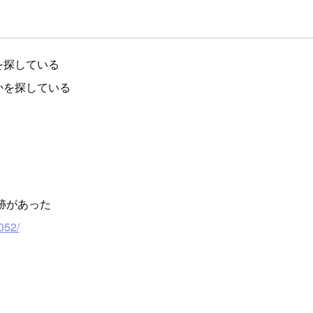
を探している
かを探している
跡があった
052/