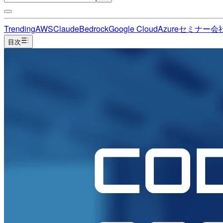
Trending
AWS
Claude
Bedrock
Google Cloud
Azure
セミナー
会
目次