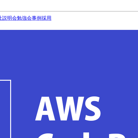
社説明会
勉強会
事例
採用