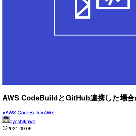
AWS CodeBuildとGitHub連携し
AWS CodeBuild
AWS
dyoshikawa
2021.09.06