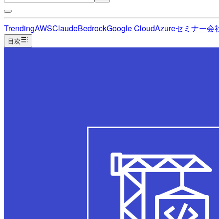
Trending
AWS
Claude
Bedrock
Google Cloud
Azure
セミナー
会
目次