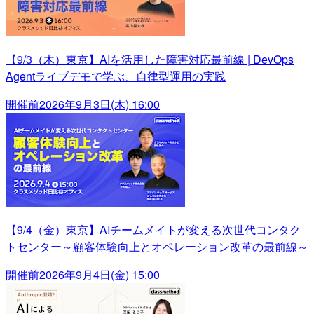
【9/3（木）東京】AIを活用した障害対応最前線 | DevOps
Agentライブデモで学ぶ、自律型運用の実践
開催前
2026年9月3日(木) 16:00
【9/4（金）東京】AIチームメイトが変える次世代コンタク
トセンター～顧客体験向上とオペレーション改革の最前線～
開催前
2026年9月4日(金) 15:00