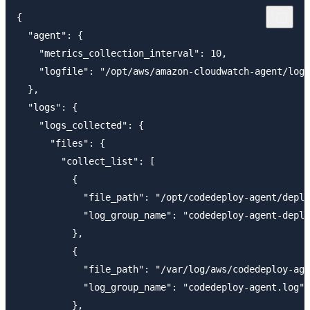
{

  "agent": {

    "metrics_collection_interval": 10,

    "logfile": "/opt/aws/amazon-cloudwatch-agent/logs
  },

  "logs": {

    "logs_collected": {

      "files": {

        "collect_list": [

          {

            "file_path": "/opt/codedeploy-agent/deplo
            "log_group_name": "codedeploy-agent-deplo
          },

          {

            "file_path": "/var/log/aws/codedeploy-age
            "log_group_name": "codedeploy-agent.log"

          },
