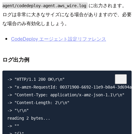
に出力されます。
agent/codedeploy-agent.aws_wire.log
ログは非常に大きなサイズになる場合がありますので、必要
な場合のみ有効化しましょう。
CodeDeploy エージェント設定リファレンス
ログ出力例
-> "HTTP/1.1 200 OK\r\n"

-> "x-amzn-RequestId: 00371900-6692-11e9-b0a4-3d694a5
-> "Content-Type: application/x-amz-json-1.1\r\n"

-> "Content-Length: 2\r\n"

-> "\r\n"

reading 2 bytes...

-> ""

-> "{}"
