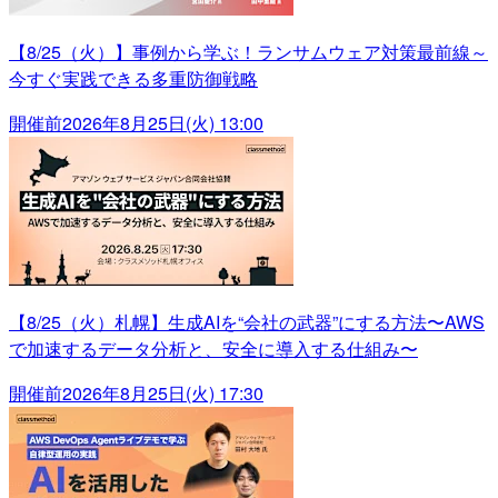
【8/25（火）】事例から学ぶ！ランサムウェア対策最前線～
今すぐ実践できる多重防御戦略
開催前
2026年8月25日(火) 13:00
【8/25（火）札幌】生成AIを“会社の武器”にする方法〜AWS
で加速するデータ分析と、安全に導入する仕組み〜
開催前
2026年8月25日(火) 17:30