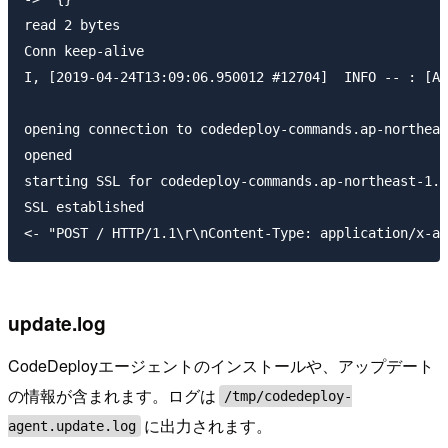
read 2 bytes

Conn keep-alive

I, [2019-04-24T13:09:06.950012 #12704]  INFO -- : [Aw
opening connection to codedeploy-commands.ap-northeas
opened

starting SSL for codedeploy-commands.ap-northeast-1.a
SSL established

update.log
CodeDeployエージェントのインストールや、アップデート
の情報が含まれます。ログは
/tmp/codedeploy-
に出力されます。
agent.update.log