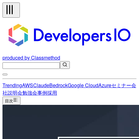
produced by Classmethod
Trending
AWS
Claude
Bedrock
Google Cloud
Azure
セミナー
会
社説明会
勉強会
事例
採用
目次