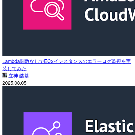
Lambda関数なしでEC2インスタンスのエラーログ監視を実
装してみた
立神 皓基
2025.08.05