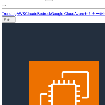
Trending
AWS
Claude
Bedrock
Google Cloud
Azure
セミナー
会
目次