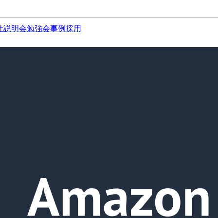
社説明会
勉強会
事例
採用