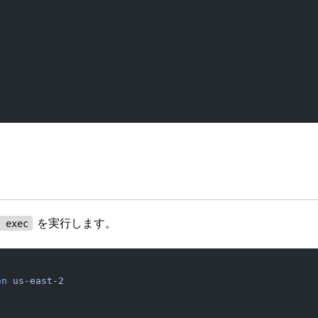
を実行します。
x exec
on
 us-east-2