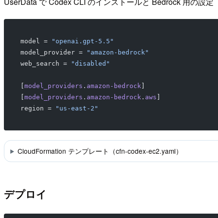
UserData で Codex CLI のインストールと Bedrock 用の設定
model = 
"openai.gpt-5.5"
model_provider = 
"amazon-bedrock"
web_search = 
"disabled"
[
model_providers
.
amazon-bedrock
]
[
model_providers
.
amazon-bedrock
.
aws
]
region = 
"us-east-2"
CloudFormation テンプレート（cfn-codex-ec2.yaml）
デプロイ