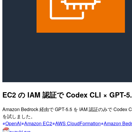
EC2 の IAM 認証で Codex CLI × GPT
Amazon Bedrock 経由で GPT-5.5 を IAM 認証のみで Co
を試しました。
OpenAI
Amazon EC2
AWS CloudFormation
Amazon Bedr
suzuki.ryo