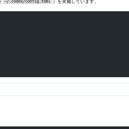
（
）を実施しています。
~/.codex/config.toml