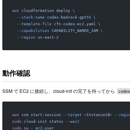
aws
 cloudformation
 deploy
 \
  --stack-name
 codex-bedrock-gpt55
 \
  --template-file
 cfn-codex-ec2.yaml
 \
  --capabilities
 CAPABILITY_NAMED_IAM
 \
  --region
 us-east-2
動作確認
SSM で EC2 に接続し、cloud-init の完了を待ってから
code
aws
 ssm
 start-session
 --target
 <
InstanceI
d
>
 --regi
sudo
 cloud-init
 status
 --wait
sudo
 su
 -
 ec2-user