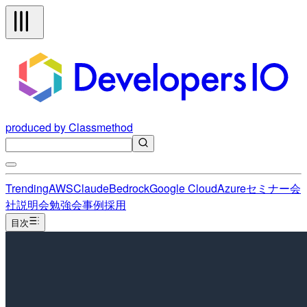
produced by Classmethod
Trending
AWS
Claude
Bedrock
Google Cloud
Azure
セミナー
会
社説明会
勉強会
事例
採用
目次