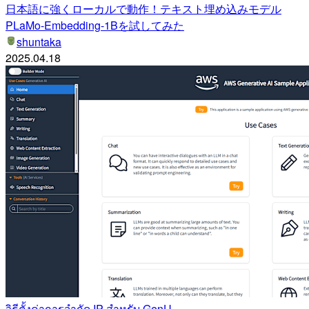
日本語に強くローカルで動作！テキスト埋め込みモデル
PLaMo-Embedding-1Bを試してみた
shuntaka
2025.04.18
วิธีตั้งค่าการจำกัด IP สำหรับ GenU