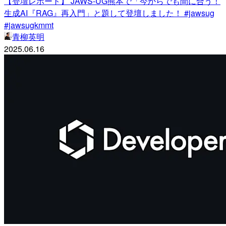
【登壇レポート】 JAWS-UG熊本で「今からでも間に合う！
生成AI『RAG』再入門」と題して登壇しました！ #jawsug
#jawsugkmmt
青柳英明
2025.06.16