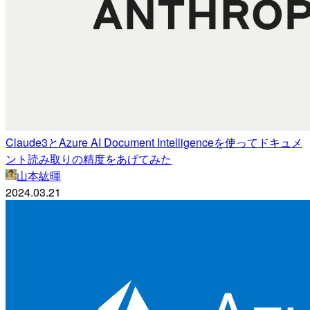
Claude3とAzure AI Document Intelligenceを使ってドキュメ
ント読み取りの精度をあげてみた
山本紘暉
2024.03.21