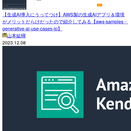
【生成AI導入にうってつけ】AWS製の生成AIアプリ＆環境
がメリットだらけだったので紹介してみる【aws-samples・
generative-ai-use-cases-jp】
山本紘暉
2023.12.08