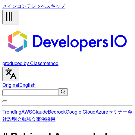
メインコンテンツへスキップ
produced by Classmethod
Original
English
Trending
AWS
Claude
Bedrock
Google Cloud
Azure
セミナー
会
社説明会
勉強会
事例
採用