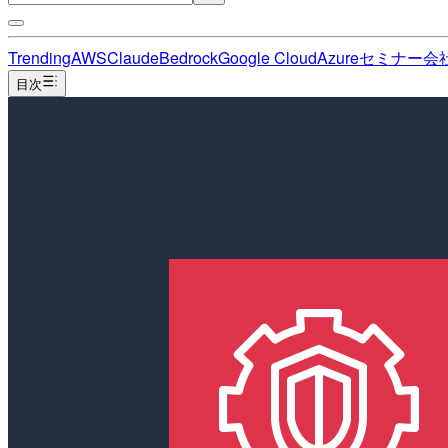
Trending
AWS
Claude
Bedrock
Google Cloud
Azure
セミナー
会
目次