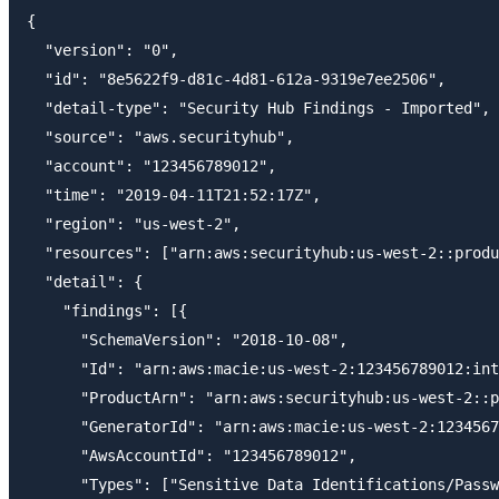
{

  "version": "0",

  "id": "8e5622f9-d81c-4d81-612a-9319e7ee2506",

  "detail-type": "Security Hub Findings - Imported",

  "source": "aws.securityhub",

  "account": "123456789012",

  "time": "2019-04-11T21:52:17Z",

  "region": "us-west-2",

  "resources": ["arn:aws:securityhub:us-west-2::produ
  "detail": {

    "findings": [{

      "SchemaVersion": "2018-10-08",

      "Id": "arn:aws:macie:us-west-2:123456789012:int
      "ProductArn": "arn:aws:securityhub:us-west-2::p
      "GeneratorId": "arn:aws:macie:us-west-2:1234567
      "AwsAccountId": "123456789012",

      "Types": ["Sensitive Data Identifications/Passw