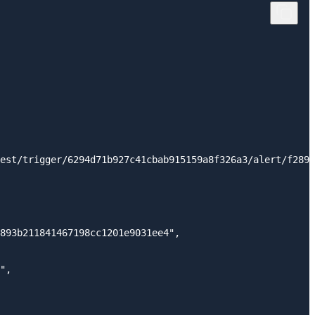
est/trigger/6294d71b927c41cbab915159a8f326a3/alert/f2893
893b211841467198cc1201e9031ee4",

",
