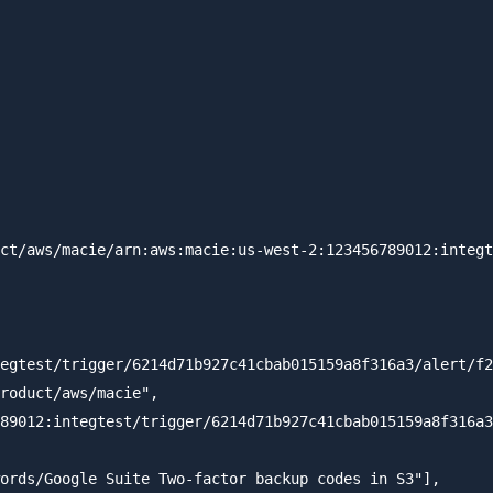
ct/aws/macie/arn:aws:macie:us-west-2:123456789012:integt
egtest/trigger/6214d71b927c41cbab015159a8f316a3/alert/f2
roduct/aws/macie",

89012:integtest/trigger/6214d71b927c41cbab015159a8f316a3
ords/Google Suite Two-factor backup codes in S3"],
