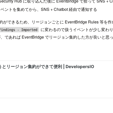
ecurity Hub に取り込んだ後に EventBridge で拾って SNS +
ベントを集めてから、SNS + Chatbot 経由で通知する
ジョン集約ができるため、リージョンごとに EventBridge Rules
に変わるので扱うイベントが少し変わ
Findings - Imported
であれば EventBridge でリージョン集約した方が良い