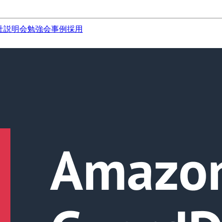
社説明会
勉強会
事例
採用