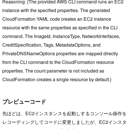
Reasoning: {The provided AWS CLI command runs an EC2
instance with the specified properties. The generated
CloudFormation YAML code creates an EC2 instance
resource with the same properties as specified in the CLI
command. The ImageId, InstanceType, NetworkInterfaces,
CreditSpecification, Tags, MetadataOptions, and
PrivateDNSNameOptions properties are mapped directly
from the CLI command to the CloudFormation resource
properties. The count parameter is not included as
CloudFormation creates a single resource by default.}
プレビューコード
先ほどは、EC2インスタンスを起動しするコンソール操作を
レコーディングしてコードに変更しましたが、EC2インスタ