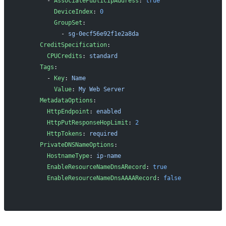
        - 
AssociatePublicIpAddress
: 
true
          DeviceIndex
: 
0
          GroupSet
:
            - 
sg-0ecf56e92f1e2a8da
      CreditSpecification
:
        CPUCredits
: 
standard
      Tags
:
        - 
Key
: 
Name
          Value
: 
My Web Server
      MetadataOptions
:
        HttpEndpoint
: 
enabled
        HttpPutResponseHopLimit
: 
2
        HttpTokens
: 
required
      PrivateDNSNameOptions
:
        HostnameType
: 
ip-name
        EnableResourceNameDnsARecord
: 
true
        EnableResourceNameDnsAAAARecord
: 
false