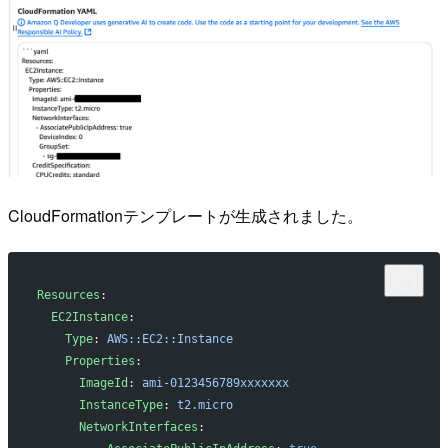
CloudFormationテンプレートが生成されました。
Resources
:
  EC2Instance
:
    Type
: 
AWS::EC2::Instance
    Properties
:
      ImageId
: 
ami-0123456789xxxxxxx
      InstanceType
: 
t2.micro
      NetworkInterfaces
: