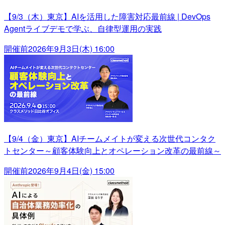
【9/3（木）東京】AIを活用した障害対応最前線 | DevOps
Agentライブデモで学ぶ、自律型運用の実践
開催前
2026年9月3日(木) 16:00
【9/4（金）東京】AIチームメイトが変える次世代コンタク
トセンター～顧客体験向上とオペレーション改革の最前線～
開催前
2026年9月4日(金) 15:00