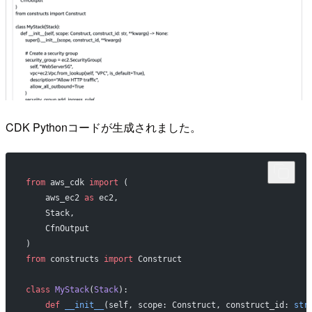
CDK Pythonコードが生成されました。
from
 aws_cdk 
import
 (
    aws_ec2 
as
 ec2,
    Stack,
    CfnOutput
)
from
 constructs 
import
 Construct
class
 MyStack
(
Stack
):
    def
 __init__
(self, scope: Construct, construct_id: 
str