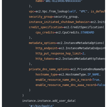
                name
=
"ami-0123456789xxxxxxx"
            ),
            vpc
=
ec2.Vpc.from_lookup(
self
, 
"VPC"
, 
is_defaul
            security_group
=
security_group,
            instance_initiated_shutdown_behavior
=
ec2.Initi
            credit_specification
=
ec2.CreditSpecification(
                cpu_credits
=
ec2.CpuCredits.
STANDARD
            ),
            metadata_options
=
ec2.InstanceMetadataOptions(
                http_endpoint
=
ec2.InstanceMetadataEndpoint
                http_put_response_hop_limit
=
2
,
                http_tokens
=
ec2.InstanceMetadataHttpTokens
            ),
            private_dns_name_options
=
ec2.PrivateDnsNameOpt
                hostname_type
=
ec2.HostnameType.
IP_NAME
,
                enable_resource_name_dns_a_record
=
True
,
                enable_resource_name_dns_aaaa_record
=
False
            )
        )
        instance.instance.add_user_data(
            "#!/bin/bash
\n
"