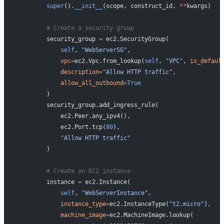
        super
().
__init__
(scope, construct_id, 
**
kwargs)
        # Create a security group
        security_group 
=
 ec2.SecurityGroup(
            self
, 
"WebServerSG"
,
            vpc
=
ec2.Vpc.from_lookup(
self
, 
"VPC"
, 
is_defaul
            description
=
"Allow HTTP traffic"
,
            allow_all_outbound
=
True
        )
        security_group.add_ingress_rule(
            ec2.Peer.any_ipv4(),
            ec2.Port.tcp(
80
),
            "Allow HTTP traffic"
        )
        # Create an EC2 instance
        instance 
=
 ec2.Instance(
            self
, 
"WebServerInstance"
,
            instance_type
=
ec2.InstanceType(
"t2.micro"
),
            machine_image
=
ec2.MachineImage.lookup(