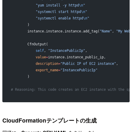
            "yum install -y httpd
\n
"
            "systemctl start httpd
\n
"
            "systemctl enable httpd
\n
"
        )
        instance.instance.instance.add_tag(
"Name"
, 
"My Web
        CfnOutput(
            self
, 
"InstancePublicIp"
,
            value
=
instance.instance_public_ip,
            description
=
"Public IP of EC2 instance"
,
            export_name
=
"InstancePublicIp"
        )
# Reasoning: This code creates an EC2 instance with the sp
CloudFormationテンプレートの生成