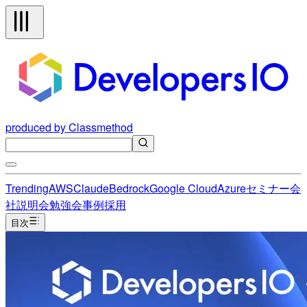
produced by Classmethod
Trending
AWS
Claude
Bedrock
Google Cloud
Azure
セミナー
会
社説明会
勉強会
事例
採用
目次