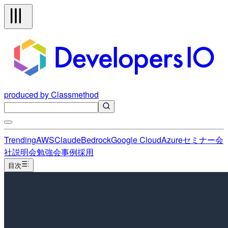
produced by Classmethod
Trending
AWS
Claude
Bedrock
Google Cloud
Azure
セミナー
会
社説明会
勉強会
事例
採用
目次