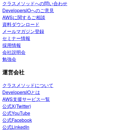
クラスメソッドへの問い合わせ
DevelopersIOへのご意見
AWSに関するご相談
資料ダウンロード
メールマガジン登録
セミナー情報
採用情報
会社説明会
勉強会
運営会社
クラスメソッドについて
DevelopersIOとは
AWS支援サービス一覧
公式X(Twitter)
公式YouTube
公式Facebook
公式LinkedIn