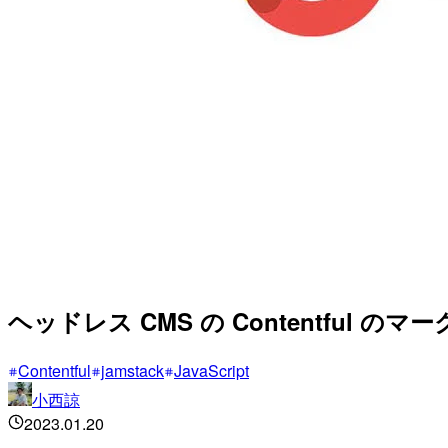
ヘッドレス CMS の Contentful
Contentful
jamstack
JavaScript
小西諒
2023.01.20