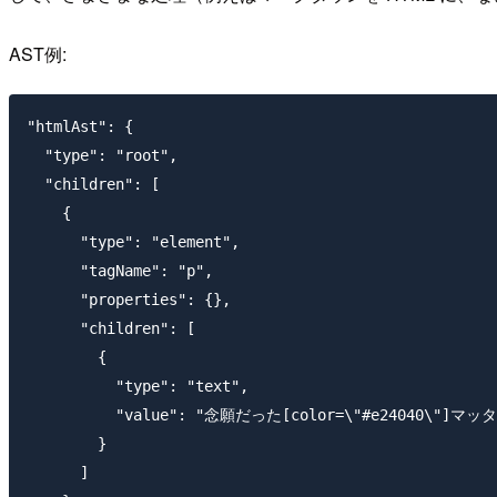
AST例:
"htmlAst": {

  "type": "root",

  "children": [

    {

      "type": "element",

      "tagName": "p",

      "properties": {},

      "children": [

        {

          "type": "text",

          "value": "念願だった[color=\"#e24040\"
        }

      ]
