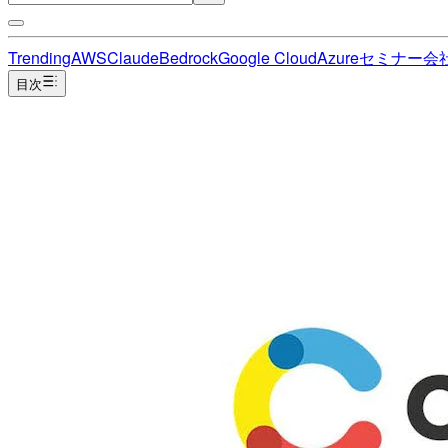
Trending
AWS
Claude
Bedrock
Google Cloud
Azure
セミナー
会
目次