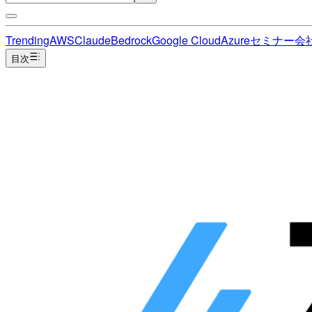
Trending
AWS
Claude
Bedrock
Google Cloud
Azure
セミナー
会
目次