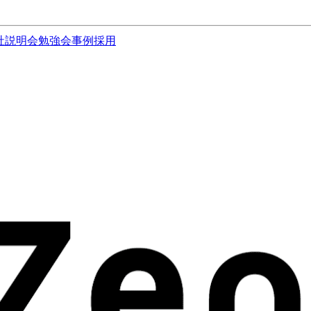
社説明会
勉強会
事例
採用