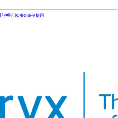
社説明会
勉強会
事例
採用