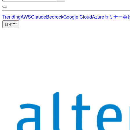
Trending
AWS
Claude
Bedrock
Google Cloud
Azure
セミナー
会
目次