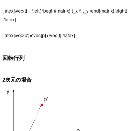
[latex]\vec{t} = \left( \begin{matrix} t_x \\ t_y \end{matrix} \right)
[/latex]
[latex]\vec{p'}=\vec{p}+\vec{t}[/latex]
回転行列
2次元の場合