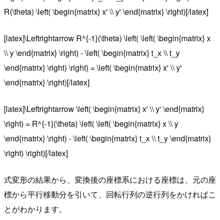
R(\theta) \left( \begin{matrix} x' \\ y' \end{matrix} \right)[/latex]
[latex]\Leftrightarrow R^{-1}(\theta) \left( \left( \begin{matrix} x
\\ y \end{matrix} \right) - \left( \begin{matrix} t_x \\ t_y
\end{matrix} \right) \right) = \left( \begin{matrix} x' \\ y'
\end{matrix} \right)[/latex]
[latex]\Leftrightarrow \left( \begin{matrix} x' \\ y' \end{matrix}
\right) = R^{-1}(\theta) \left( \left( \begin{matrix} x \\ y
\end{matrix} \right) - \left( \begin{matrix} t_x \\ t_y \end{matrix}
\right) \right)[/latex]
式変形の結果から、変換後の座標系における座標は、元の座
標から平行移動分を引いて、回転行列の逆行列をかければこ
とがわかります。