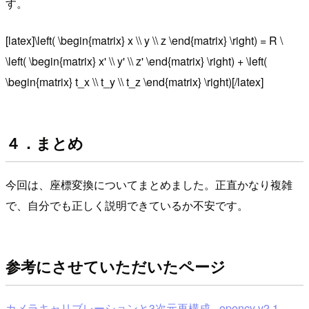
す。
[latex]\left( \begin{matrix} x \\ y \\ z \end{matrix} \right) = R \
\left( \begin{matrix} x' \\ y' \\ z' \end{matrix} \right) + \left(
\begin{matrix} t_x \\ t_y \\ t_z \end{matrix} \right)[/latex]
４．まとめ
今回は、座標変換についてまとめました。正直かなり複雑
で、自分でも正しく説明できているか不安です。
参考にさせていただいたページ
カメラキャリブレーションと3次元再構成 - opencv v2.1