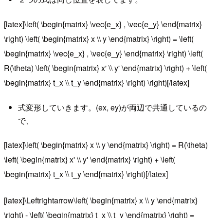
[latex]\left( \begin{matrix} \vec{e_x} , \vec{e_y} \end{matrix}
\right) \left( \begin{matrix} x \\ y \end{matrix} \right) = \left(
\begin{matrix} \vec{e_x} , \vec{e_y} \end{matrix} \right) \left(
R(\theta) \left( \begin{matrix} x' \\ y' \end{matrix} \right) + \left(
\begin{matrix} t_x \\ t_y \end{matrix} \right) \right)[/latex]
式変形していきます。(ex, ey)が両辺で共通しているの
で、
[latex]\left( \begin{matrix} x \\ y \end{matrix} \right) = R(\theta)
\left( \begin{matrix} x' \\ y' \end{matrix} \right) + \left(
\begin{matrix} t_x \\ t_y \end{matrix} \right)[/latex]
[latex]\Leftrightarrow\left( \begin{matrix} x \\ y \end{matrix}
\right) - \left( \begin{matrix} t_x \\ t_y \end{matrix} \right) =