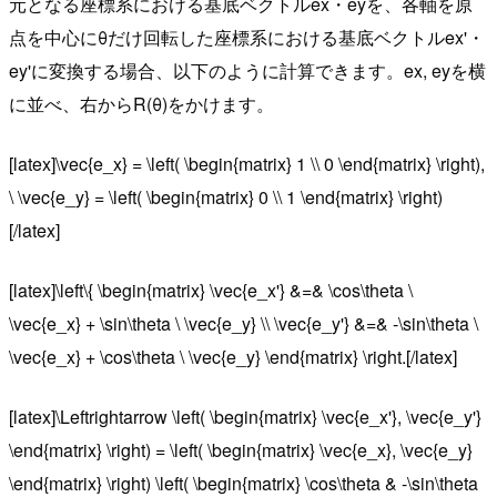
元となる座標系における基底ベクトルex・eyを、各軸を原
点を中心にθだけ回転した座標系における基底ベクトルex'・
ey'に変換する場合、以下のように計算できます。ex, eyを横
に並べ、右からR(θ)をかけます。
[latex]\vec{e_x} = \left( \begin{matrix} 1 \\ 0 \end{matrix} \right),
\ \vec{e_y} = \left( \begin{matrix} 0 \\ 1 \end{matrix} \right)
[/latex]
[latex]\left\{ \begin{matrix} \vec{e_x'} &=& \cos\theta \
\vec{e_x} + \sin\theta \ \vec{e_y} \\ \vec{e_y'} &=& -\sin\theta \
\vec{e_x} + \cos\theta \ \vec{e_y} \end{matrix} \right.[/latex]
[latex]\Leftrightarrow \left( \begin{matrix} \vec{e_x'}, \vec{e_y'}
\end{matrix} \right) = \left( \begin{matrix} \vec{e_x}, \vec{e_y}
\end{matrix} \right) \left( \begin{matrix} \cos\theta & -\sin\theta