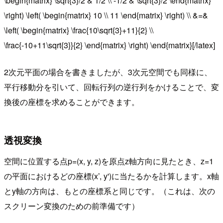
\begin{matrix} \sqrt{3}/2 & 1/2 \\ -1/2 & \sqrt{3}/2 \end{matrix}
\right) \left( \begin{matrix} 10 \\ 11 \end{matrix} \right) \\ &=&
\left( \begin{matrix} \frac{10\sqrt{3}+11}{2} \\
\frac{-10+11\sqrt{3}}{2} \end{matrix} \right) \end{matrix}[/latex]
2次元平面の場合を書きましたが、3次元空間でも同様に、
平行移動分を引いて、回転行列の逆行列をかけることで、変
換後の座標を求めることができます。
透視変換
空間に位置する点p=(x, y, z)を原点z軸方向に見たとき、z=1
の平面におけるどの座標(x’, y')に当たるかを計算します。x軸
とy軸の方向は、もとの座標系と同じです。（これは、次の
スクリーン変換のための前準備です）