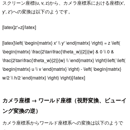
スクリーン座標(u, v, z)から、カメラ座標系における座標(x',
y', z')への変換は以下のようです。
[latex]z'=z[/latex]
[latex]\left( \begin{matrix} x' \\ y' \end{matrix} \right) = z \left(
\begin{matrix} \frac{2\tan\frac{\theta_w}{2}}{w} & 0 \\ 0 &
\frac{2\tan\frac{\theta_w}{2}}{w} \\ \end{matrix} \right)\left( \left(
\begin{matrix} u \\ v \end{matrix} \right) - \left( \begin{matrix}
w/2 \\ h/2 \end{matrix} \right) \right)[/latex]
カメラ座標 → ワールド座標（視野変換、ビューイ
ング変換の逆）
カメラ座標系からワールド座標系への変換は以下のようで