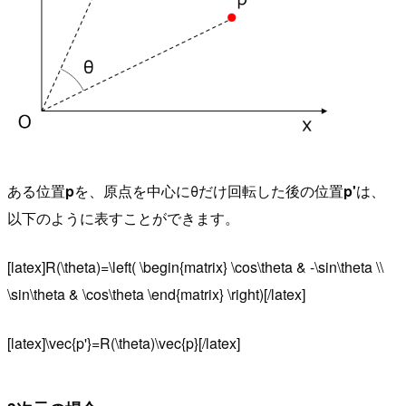
ある位置
p
を、原点を中心にθだけ回転した後の位置
p'
は、
以下のように表すことができます。
[latex]R(\theta)=\left( \begin{matrix} \cos\theta & -\sin\theta \\
\sin\theta & \cos\theta \end{matrix} \right)[/latex]
[latex]\vec{p'}=R(\theta)\vec{p}[/latex]