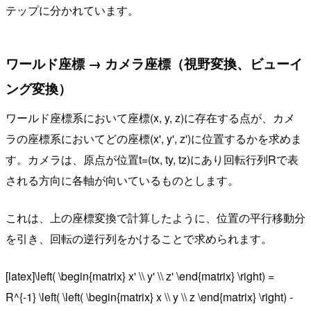
テップに分かれています。
ワールド座標 → カメラ座標（視野変換、ビューイ
ング変換）
ワールド座標系において座標(x, y, z)に存在する点が、カメ
ラの座標系においてどの座標(x', y', z')に位置するかを求めま
す。カメラは、原点が位置t=(tx, ty, tz)にあり回転行列Rで表
される方向に各軸が向いているものとします。
これは、上の座標変換で計算したように、位置の平行移動分
を引き、回転の逆行列をかけることで求められます。
[latex]\left( \begin{matrix} x' \\ y' \\ z' \end{matrix} \right) =
R^{-1} \left( \left( \begin{matrix} x \\ y \\ z \end{matrix} \right) -