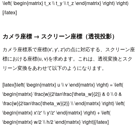
\left( \begin{matrix} t_x \\ t_y \\ t_z \end{matrix} \right) \right)
[/latex]
カメラ座標 → スクリーン座標（透視投影）
カメラ座標系で座標(x', y', z')の点に対応する、スクリーン座
標における座標(u, v)を求めます。これは、透視変換とスク
リーン変換をあわせて以下のようになります。
[latex]\left( \begin{matrix} u \\ v \end{matrix} \right) = \left(
\begin{matrix} \frac{w}{2\tan\frac{\theta_w}{2}} & 0 \\ 0 &
\frac{w}{2\tan\frac{\theta_w}{2}} \\ \end{matrix} \right) \left(
\begin{matrix} x'/z' \\ y'/z' \end{matrix} \right) + \left(
\begin{matrix} w/2 \\ h/2 \end{matrix} \right)[/latex]