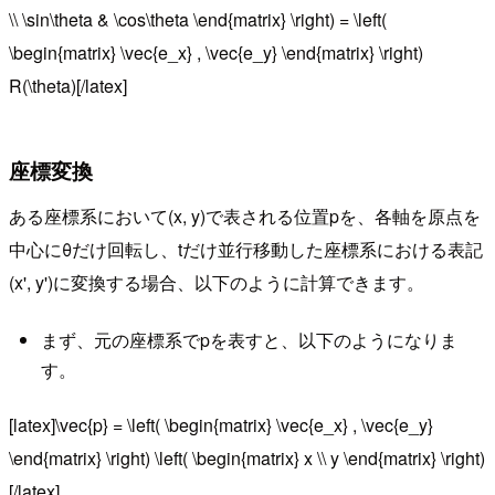
\\ \sin\theta & \cos\theta \end{matrix} \right) = \left(
\begin{matrix} \vec{e_x} , \vec{e_y} \end{matrix} \right)
R(\theta)[/latex]
座標変換
ある座標系において(x, y)で表される位置pを、各軸を原点を
中心にθだけ回転し、tだけ並行移動した座標系における表記
(x', y')に変換する場合、以下のように計算できます。
まず、元の座標系でpを表すと、以下のようになりま
す。
[latex]\vec{p} = \left( \begin{matrix} \vec{e_x} , \vec{e_y}
\end{matrix} \right) \left( \begin{matrix} x \\ y \end{matrix} \right)
[/latex]