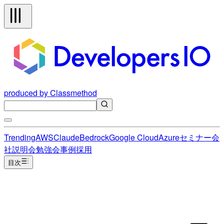
produced by Classmethod
Trending
AWS
Claude
Bedrock
Google Cloud
Azure
セミナー
会
社説明会
勉強会
事例
採用
目次