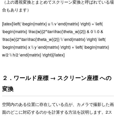
（上の透視変換とまとめてスクリーン変換と呼ばれている場
合もあります）
[latex]\left( \begin{matrix} u \\ v \end{matrix} \right) = \left(
\begin{matrix} \frac{w}{2*\tan\frac{\theta_w}{2}} & 0 \\ 0 &
\frac{w}{2*\tan\frac{\theta_w}{2}} \\ \end{matrix} \right) \left(
\begin{matrix} x \\ y \end{matrix} \right) + \left( \begin{matrix}
w/2 \\ h/2 \end{matrix} \right)[/latex]
２．ワールド座標 → スクリーン座標 への
変換
空間内のある位置に存在している点が、カメラで撮影した画
面のどこに対応するのかを計算する方法を説明します。2ス