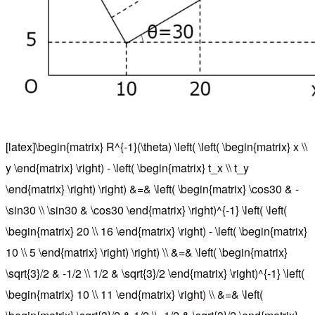
[latex]\begin{matrix} R^{-1}(\theta) \left( \left( \begin{matrix} x \\
y \end{matrix} \right) - \left( \begin{matrix} t_x \\ t_y
\end{matrix} \right) \right) &=& \left( \begin{matrix} \cos30 & -
\sin30 \\ \sin30 & \cos30 \end{matrix} \right)^{-1} \left( \left(
\begin{matrix} 20 \\ 16 \end{matrix} \right) - \left( \begin{matrix}
10 \\ 5 \end{matrix} \right) \right) \\ &=& \left( \begin{matrix}
\sqrt{3}/2 & -1/2 \\ 1/2 & \sqrt{3}/2 \end{matrix} \right)^{-1} \left(
\begin{matrix} 10 \\ 11 \end{matrix} \right) \\ &=& \left(