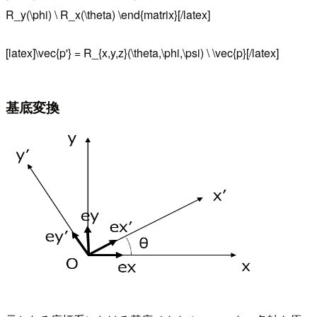
R_y(\phi) \ R_x(\theta) \end{matrix}[/latex]
[latex]\vec{p'} = R_{x,y,z}(\theta,\phi,\psi) \ \vec{p}[/latex]
基底変換