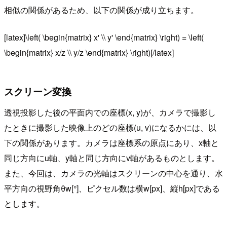
相似の関係があるため、以下の関係が成り立ちます。
[latex]\left( \begin{matrix} x' \\ y' \end{matrix} \right) = \left(
\begin{matrix} x/z \\ y/z \end{matrix} \right)[/latex]
スクリーン変換
透視投影した後の平面内での座標(x, y)が、カメラで撮影し
たときに撮影した映像上のどの座標(u, v)になるかには、以
下の関係があります。カメラは座標系の原点にあり、x軸と
同じ方向にu軸、y軸と同じ方向にv軸があるものとします。
また、今回は、カメラの光軸はスクリーンの中心を通り、水
平方向の視野角θw[°]、ピクセル数は横w[px]、縦h[px]である
とします。