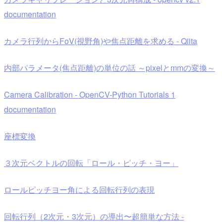
documentation
カメラ行列からFoV(視野角)や焦点距離を求める - Qiita
内部パラメータ(焦点距離)の単位の話 ～pixelとmmの変換～
Camera Calibration - OpenCV-Python Tutorials 1
documentation
座標変換
３次元ベクトルの回転「ロール・ピッチ・ヨー」
ロールピッチヨー角による回転行列の表現
回転行列（2次元・3次元）の導出〜超簡単な方法 -