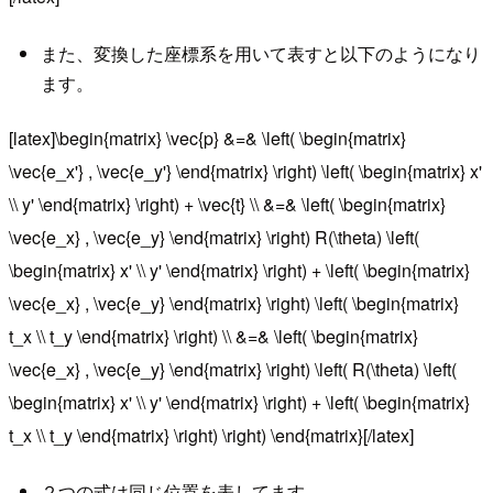
また、変換した座標系を用いて表すと以下のようになり
ます。
[latex]\begin{matrix} \vec{p} &=& \left( \begin{matrix}
\vec{e_x'} , \vec{e_y'} \end{matrix} \right) \left( \begin{matrix} x'
\\ y' \end{matrix} \right) + \vec{t} \\ &=& \left( \begin{matrix}
\vec{e_x} , \vec{e_y} \end{matrix} \right) R(\theta) \left(
\begin{matrix} x' \\ y' \end{matrix} \right) + \left( \begin{matrix}
\vec{e_x} , \vec{e_y} \end{matrix} \right) \left( \begin{matrix}
t_x \\ t_y \end{matrix} \right) \\ &=& \left( \begin{matrix}
\vec{e_x} , \vec{e_y} \end{matrix} \right) \left( R(\theta) \left(
\begin{matrix} x' \\ y' \end{matrix} \right) + \left( \begin{matrix}
t_x \\ t_y \end{matrix} \right) \right) \end{matrix}[/latex]
２つの式は同じ位置を表してます。