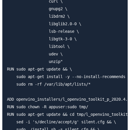
                  curl \

                  gnupg2 \

                  libdrm2 \

                  libglib2.0-0 \

                  lsb-release \

                  libgtk-3-0 \

                  libtool \

                  udev \

                  unzip"

RUN sudo apt-get update && \

    sudo apt-get install -y --no-install-recommends $
    sudo rm -rf /var/lib/apt/lists/*

ADD openvino_installers/l_openvino_toolkit_p_2020.4.2
RUN sudo chown -R appuser:sudo tmp/

RUN sudo apt-get update && cd tmp/l_openvino_toolkit*
    sed -i 's/decline/accept/g' silent.cfg && \

    sudo ./install.sh -s silent.cfg && \
