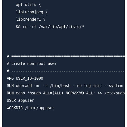
    apt-utils \

    libturbojpeg \

    libxrender1 \

    && rm -rf /var/lib/apt/lists/*

# ===================================================
# create non-root user

# ---------------------------------------------------
ARG USER_ID=1000

RUN useradd -m  -s /bin/bash --no-log-init --system  
RUN echo '%sudo ALL=(ALL) NOPASSWD:ALL' >> /etc/sudoe
USER appuser

WORKDIR /home/appuser
