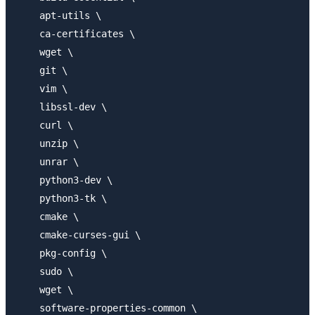
    apt-utils \

    ca-certificates \

    wget \

    git \

    vim \

    libssl-dev \

    curl \

    unzip \

    unrar \

    python3-dev \

    python3-tk \

    cmake \

    cmake-curses-gui \

    pkg-config \

    sudo \

    wget \

    software-properties-common \
