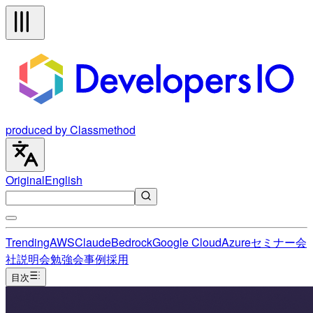
produced by Classmethod
Original
English
Trending
AWS
Claude
Bedrock
Google Cloud
Azure
セミナー
会
社説明会
勉強会
事例
採用
目次