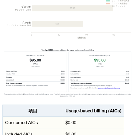
項目
Usage-based billing (AICs)
Consumed AICs
$0.00
Included AICs
$0.00