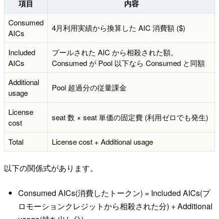
項目
内容
Consumed
4月利用実績から換算した AIC 消費額 ($)
AICs
Included
プールされた AIC から相殺された額。
AICs
Consumed が Pool 以下なら Consumed と同額
Additional
Pool 超過分の従量課金
usage
License
seat 数 × seat 単価の固定費 (利用ゼロでも発生)
cost
Total
License cost + Additional usage
以下の関係式があります。
Consumed AICs(消費したトークン) = Included AICs(プ
ロモーションクレジットから相殺された分) + Additional